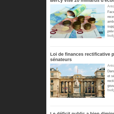
Bercy vise 20 milliards d'éc
Anto
Face
rece
ambi
supp
prév
budg
Loi de finances rectificative
sénateurs
Anto
Dans
et s
rect
gouv
budg
Le déficit public a bien dimi