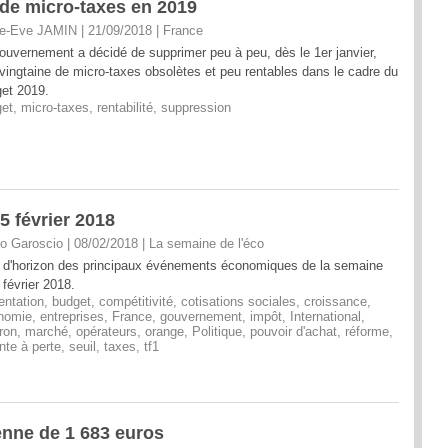
de micro-taxes en 2019
e-Eve JAMIN | 21/09/2018
|
France
ouvernement a décidé de supprimer peu à peu, dès le 1er janvier,
vingtaine de micro-taxes obsolètes et peu rentables dans le cadre du
et 2019.
et
,
micro-taxes
,
rentabilité
,
suppression
5 février 2018
o Garoscio | 08/02/2018
|
La semaine de l'éco
 d'horizon des principaux événements économiques de la semaine
 février 2018.
entation
,
budget
,
compétitivité
,
cotisations sociales
,
croissance
,
nomie
,
entreprises
,
France
,
gouvernement
,
impôt
,
International
,
ron
,
marché
,
opérateurs
,
orange
,
Politique
,
pouvoir d'achat
,
réforme
,
nte à perte
,
seuil
,
taxes
,
tf1
enne de 1 683 euros