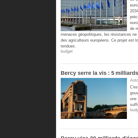
euro
2034
préc
euro
de r
menaces géopolitiques, les résistances ne 
des agriculteurs européens. Ce projet est l
tendues.
budget
Bercy serre la vis : 5 millia
Anto
C'es
gouv
une 
suffi
budg