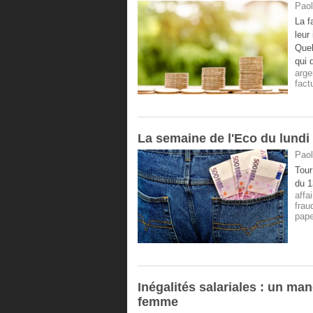
Paol
La f
leur
Quel
qui 
arge
fact
La semaine de l'Eco du lund
Paol
Tour
du 1
affa
frau
pape
Inégalités salariales : un ma
femme