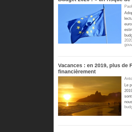
Paol
Adop
lect
euro
esti
budg
202
gou
Vacances : en 2019, plus de 
financièrement
Anto
Le p
2019
sont
nous
budg