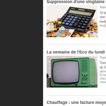
Suppression d'une vingtaine 
Mari
Le g
une 
budg
budg
La semaine de l'Eco du lundi 
Paol
Tour
du 5
alim
Eco
mac
reve
Chauffage : une facture moy