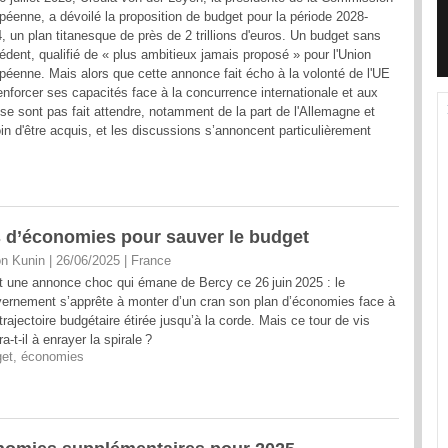
péenne, a dévoilé la proposition de budget pour la période 2028-
, un plan titanesque de près de 2 trillions d'euros. Un budget sans
édent, qualifié de « plus ambitieux jamais proposé » pour l'Union
péenne. Mais alors que cette annonce fait écho à la volonté de l'UE
enforcer ses capacités face à la concurrence internationale et aux
se sont pas fait attendre, notamment de la part de l'Allemagne et
oin d'être acquis, et les discussions s’annoncent particulièrement
rds d’économies pour sauver le budget
n Kunin | 26/06/2025
|
France
t une annonce choc qui émane de Bercy ce 26 juin 2025 : le
ernement s’apprête à monter d’un cran son plan d’économies face à
trajectoire budgétaire étirée jusqu’à la corde. Mais ce tour de vis
ra-t-il à enrayer la spirale ?
et
,
économies