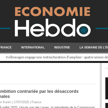
FRANCE
INTERNATIONAL
INDUSTRIE
LA SEMAINE DE L'
s
Volkswagen engage une restructuration d'ampleur : quatre usines d
ambition contrariée par les désaccords
onales
n Kunin | 17/07/2025
|
France
6 juillet 2025, Ursula von der Leyen, la présidente de la Commission