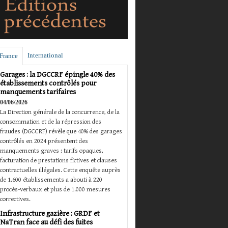
International
France
Garages : la DGCCRF épingle 40% des
établissements contrôlés pour
manquements tarifaires
04/06/2026
La Direction générale de la concurrence, de la
consommation et de la répression des
fraudes (DGCCRF) révèle que 40% des garages
contrôlés en 2024 présentent des
manquements graves : tarifs opaques,
facturation de prestations fictives et clauses
contractuelles illégales. Cette enquête auprès
de 1.600 établissements a abouti à 220
procès-verbaux et plus de 1.000 mesures
correctives.
Infrastructure gazière : GRDF et
NaTran face au défi des fuites