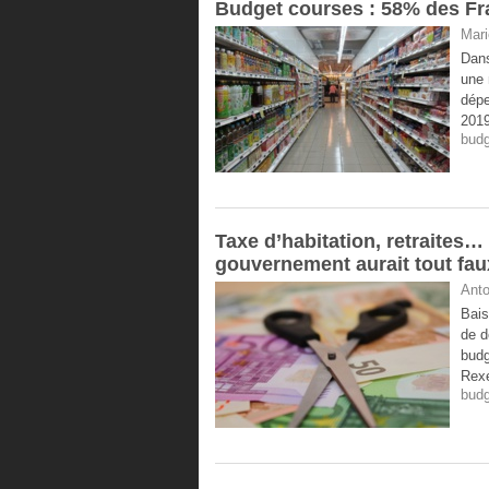
Budget courses : 58% des Fra
Mari
Dans
une 
dépe
2019
budg
Taxe d’habitation, retraites…
gouvernement aurait tout fau
Anto
Bais
de d
budg
Rexe
budg