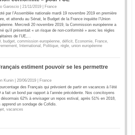
o Garoscio | 21/11/2019
|
France
té par l’Assemblée nationale mardi 19 novembre 2019 en première
ure, et attendu au Sénat, le Budget de la France inquiète l’Union
péenne. Mercredi 20 novembre 2019, la Commission européenne a
mé qu’il présentait « un risque de non-conformité » avec les règles
étaires de l’UE,...
0
,
budget
,
commission européenne
,
déficit
,
Economie
,
France
,
vernement
,
International
,
Politique
,
règle
,
union européenne
Français estiment pouvoir se les permettre
n Kunin | 20/06/2019
|
France
ourcentage des Français qui prévoient de partir en vacances à l’été
 a fait un bond par rapport à l’année précédente. Nos concitoyens
 désormais 62% à envisager un repos estival, après 51% en 2018,
 apprend un sondage de Cofidis.
et
,
vacances