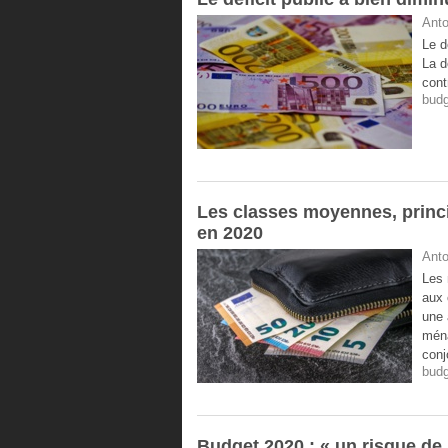
Anto
Le d
La d
cont
budg
Les classes moyennes, princ
en 2020
Anto
Les 
aux 
une 
ména
conj
budg
Budget 2020 : « un risque de