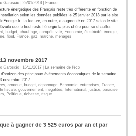
o Garoscio | 25/01/2018
|
France
acture énergétique des Français reste très différente en fonction de
 installation selon les données publiées le 25 janvier 2018 par le site
leEnergie.fr. La facture, en outre, a augmenté en 2017 selon le site
dévoile que le fioul reste l’énergie la plus chère pour se chauffer.
nt
,
budget
,
chauffage
,
compétitivité
,
Economie
,
électricité
,
énergie
,
ure
,
fioul
,
France
,
gaz
,
marché
,
menages
i 13 novembre 2017
o Garoscio | 16/11/2017
|
La semaine de l'éco
 d'horizon des principaux événements économiques de la semaine
3 novembre 2017.
ires
,
arnaque
,
budget
,
depannage
,
Economie
,
entreprises
,
France
,
de fiscale
,
gouvernement
,
inegalités
,
International
,
justice
,
paradise
rs
,
Politique
,
richesse
,
risque
nque à gagner de 3 525 euros par an et par