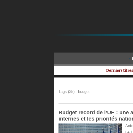
Derniers titre
Tags (35) : budget
Budget record de l’UE : une 
internes et les priorités nati
Anto
Le 1