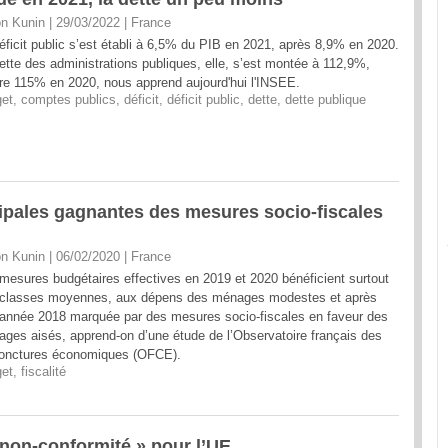
n Kunin | 29/03/2022
|
France
éficit public s’est établi à 6,5% du PIB en 2021, après 8,9% en 2020.
ette des administrations publiques, elle, s’est montée à 112,9%,
re 115% en 2020, nous apprend aujourd'hui l'INSEE.
et
,
comptes publics
,
déficit
,
déficit public
,
dette
,
dette publique
ipales gagnantes des mesures socio-fiscales
n Kunin | 06/02/2020
|
France
mesures budgétaires effectives en 2019 et 2020 bénéficient surtout
classes moyennes, aux dépens des ménages modestes et après
année 2018 marquée par des mesures socio-fiscales en faveur des
ges aisés, apprend-on d’une étude de l’Observatoire français des
onctures économiques (OFCE).
et
,
fiscalité
 non-conformité » pour l’UE