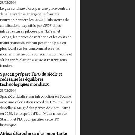
28/05/2026
Le gaz continue d’occuper une place centrale
dans le système énergétique français.
Pourtant, derrière les 209.000 kilomètres de
canalisations exploités par GRDF et les
infrastructures pilotées par NaTran et
Teréga, les pertes de méthane et les coûts de
maintenance du réseau pèsent de plus en
plus lourd sur les consommateurs, au
moment même où la consommation recule et
où les tarifs d’acheminement restent sous
tension.
SpaceX prépare l’IPO du siècle et
redessine les équilibres
technologiques mondiaux
21/05/2026
SpaceX officialise son introduction en Bourse
avec une valorisation record de 1.750 milliards
de dollars. Malgré des pertes de 2,6 milliards
en 2025, l'entreprise d'Elon Musk mise sur
Starlink et l'IA pour justifier cette IPO
historique.
Airbus décroche sa plus importante