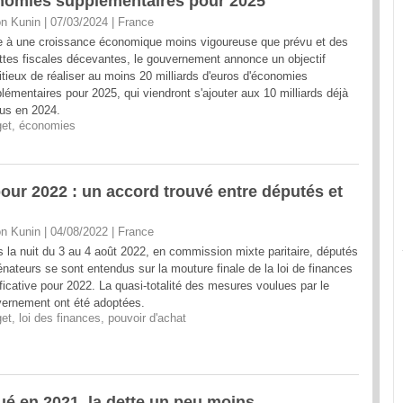
onomies supplémentaires pour 2025
n Kunin | 07/03/2024
|
France
 à une croissance économique moins vigoureuse que prévu et des
ttes fiscales décevantes, le gouvernement annonce un objectif
tieux de réaliser au moins 20 milliards d'euros d'économies
lémentaires pour 2025, qui viendront s'ajouter aux 10 milliards déjà
us en 2024.
et
,
économies
 pour 2022 : un accord trouvé entre députés et
n Kunin | 04/08/2022
|
France
 la nuit du 3 au 4 août 2022, en commission mixte paritaire, députés
énateurs se sont entendus sur la mouture finale de la loi de finances
ificative pour 2022. La quasi-totalité des mesures voulues par le
ernement ont été adoptées.
et
,
loi des finances
,
pouvoir d'achat
nué en 2021, la dette un peu moins