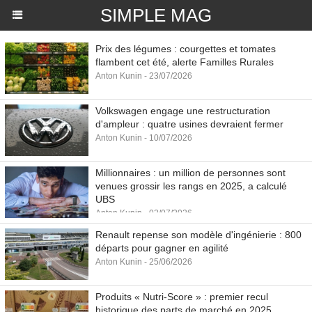
SIMPLE MAG
Prix des légumes : courgettes et tomates
flambent cet été, alerte Familles Rurales
Anton Kunin - 23/07/2026
Volkswagen engage une restructuration
d'ampleur : quatre usines devraient fermer
Anton Kunin - 10/07/2026
Millionnaires : un million de personnes sont
venues grossir les rangs en 2025, a calculé
UBS
Anton Kunin - 02/07/2026
Renault repense son modèle d'ingénierie : 800
départs pour gagner en agilité
Anton Kunin - 25/06/2026
Produits « Nutri-Score » : premier recul
historique des parts de marché en 2025