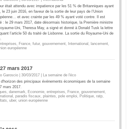
our était attendu avec impatience par les 51 % de Britanniques ayant
, le 23 juin 2016, en faveur de la sortie de leur pays de l’Union
péenne… et avec crainte par les 49 % ayant voté contre. Il est
vé : le 29 mars 2017, date désormais historique, la Première ministre
oyaume-Uni, Theresa May, a signé et donné à Donald Tusk la lettre
quant l’article 50 du traité de Lisbonne. La sortie du Royaume-Uni de
.
ntreprises
,
France
,
futur
,
gouvernement
,
International
,
lancement
,
nion européenne
 27 mars 2017
o Garoscio | 30/03/2017
|
La semaine de l'éco
 d'horizon des principaux événements économiques de la semaine
7 mars 2017.
ques
,
danemark
,
Economie
,
entreprises
,
France
,
gouvernement
,
rnational
,
paradis fiscaux
,
plaintes
,
pole emploi
,
Politique
,
ratp
,
ltats
,
uber
,
union européenne