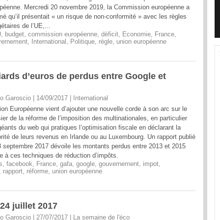
péenne. Mercredi 20 novembre 2019, la Commission européenne a
mé qu’il présentait « un risque de non-conformité » avec les règles
étaires de l’UE,...
0
,
budget
,
commission européenne
,
déficit
,
Economie
,
France
,
vernement
,
International
,
Politique
,
règle
,
union européenne
lliards d’euros de perdus entre Google et
o Garoscio | 14/09/2017
|
International
ion Européenne vient d’ajouter une nouvelle corde à son arc sur le
ier de la réforme de l’imposition des multinationales, en particulier
géants du web qui pratiques l’optimisation fiscale en déclarant la
rité de leurs revenus en Irlande ou au Luxembourg. Un rapport publié
3 septembre 2017 dévoile les montants perdus entre 2013 et 2015
e à ces techniques de réduction d’impôts.
s
,
facebook
,
France
,
gafa
,
google
,
gouvernement
,
impot
,
,
rapport
,
réforme
,
union européenne
4 juillet 2017
o Garoscio | 27/07/2017
|
La semaine de l'éco