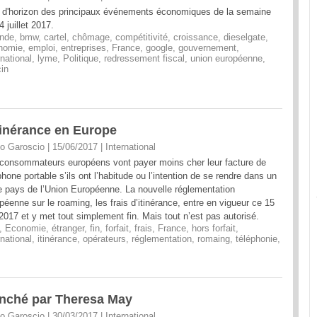
 d'horizon des principaux événements économiques de la semaine
4 juillet 2017.
nde
,
bmw
,
cartel
,
chômage
,
compétitivité
,
croissance
,
dieselgate
,
nomie
,
emploi
,
entreprises
,
France
,
google
,
gouvernement
,
rnational
,
lyme
,
Politique
,
redressement fiscal
,
union européenne
,
in
itinérance en Europe
o Garoscio | 15/06/2017
|
International
consommateurs européens vont payer moins cher leur facture de
phone portable s’ils ont l’habitude ou l’intention de se rendre dans un
e pays de l’Union Européenne. La nouvelle réglementation
péenne sur le roaming, les frais d’itinérance, entre en vigueur ce 15
 2017 et y met tout simplement fin. Mais tout n’est pas autorisé.
,
Economie
,
étranger
,
fin
,
forfait
,
frais
,
France
,
hors forfait
,
rnational
,
itinérance
,
opérateurs
,
réglementation
,
romaing
,
téléphonie
,
lenché par Theresa May
o Garoscio | 30/03/2017
|
International