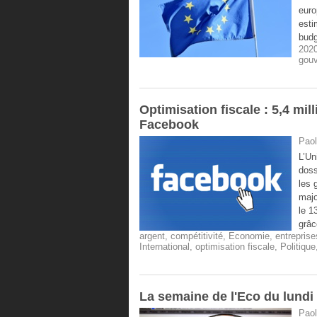
euro
esti
budg
202
gou
Optimisation fiscale : 5,4 mi
Facebook
Paol
L’Un
doss
les 
majo
le 1
grâc
argent
,
compétitivité
,
Economie
,
entreprise
International
,
optimisation fiscale
,
Politique
La semaine de l'Eco du lundi 2
Paol