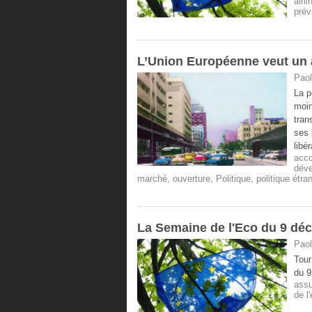
airli
prév
L’Union Européenne veut un 
Paol
La p
moin
tran
ses 
libé
acco
dév
marché
,
ouverture
,
Politique
,
politique étra
La Semaine de l'Eco du 9 dé
Paol
Tour
du 9
ass
de l