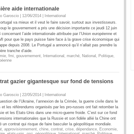
ière aide internationale
o Garoscio | 12/06/2014
|
International
ortugal va mieux et il veut le faire savoir, surtout aux investisseurs.
oup le gouvernement a pris une décision importante ce jeudi 12 juin
 concernant l’aide internationale attribuée par l’Union européenne et
MI pour que le pays puisse faire face à la grave crise économique qui
rappe depuis 2008. Le Portugal a annoncé qu’il n’allait pas prendre la
ière tranche d’aide.
mie
,
fmi
,
gouvernement
,
International
,
marché
,
National
,
Politique
,
opéenne
trat gazier gigantesque sur fond de tensions
o Garoscio | 22/05/2014
|
International
uestion de l’Ukraine, l’annexion de la Crimée, la guerre civile dans le
 et les référendums organisés par les pro-russes ont fait retomber la
ie et les Etats-Unis dans une micro-guerre froide. C’est sur ce fond
ensions internationales que la Russie et son fidèle allié la Chine ont
é un contrat qui risque de faire basculer la géopolitique mondiale.
t
,
approvisionnement
,
chine
,
contrat
,
crise
,
dépendance
,
Economie
,
gie
,
etats-unis
,
gaz
,
géopolitique
,
International
,
marché
,
Politique
,