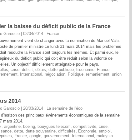
r la baisse du déficit public de la France
o Garoscio | 03/04/2014
|
France
ouvernement vient de changer avec la nomination de Manuel Valls
oste de premier ministre ce lundi 31 mars 2014 mais les problèmes
doit résoudre la France sont toujours les mêmes. Et parmi eux, le
épineux du déficit public qui doit être réduit selon la volonté de
elles. Un objectif difficilement atteignable pour le pays.
elles
,
crise
,
déficit
,
délais
,
dette publique
,
Economie
,
France
,
vernement
,
International
,
négociation
,
Politique
,
remaniement
,
union
ars 2014
o Garoscio | 20/03/2014
|
La semaine de l'éco
 d'horizon des principaux événements économiques de la semaine
7 mars 2014.
l
,
argentine
,
boeing
,
bouygues télécom
,
compétitivité
,
crise
,
ssance
,
dette
,
dette souveraine
,
difficultés
,
Economie
,
emploi
,
eprises
,
France
,
google
,
gouvernement
,
International
,
malaysia