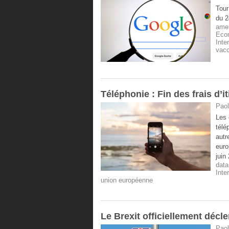
Tour
du 2
ame
Eco
Inte
vacc
Téléphonie : Fin des frais d’
Paol
Les 
télé
autr
euro
juin
data
Inte
union européenne
Le Brexit officiellement déc
Paol