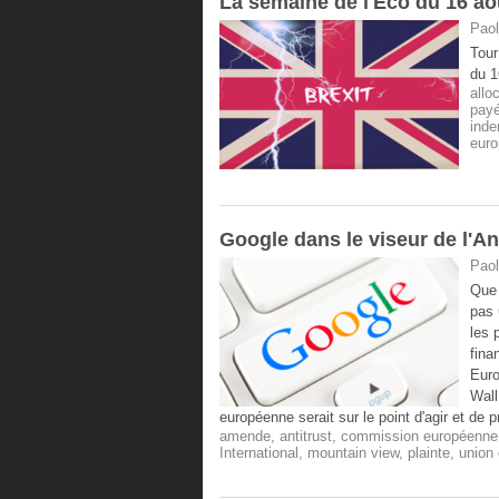
La semaine de l'Eco du 16 ao
Paol
Tour
du 1
allo
pay
inde
eur
​Google dans le viseur de l'A
Paol
Que 
pas 
les 
fina
Euro
Wall
européenne serait sur le point d'agir et de
amende
,
antitrust
,
commission européenne
International
,
mountain view
,
plainte
,
union