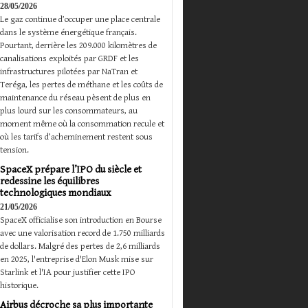
28/05/2026
Le gaz continue d’occuper une place centrale
dans le système énergétique français.
Pourtant, derrière les 209.000 kilomètres de
canalisations exploités par GRDF et les
infrastructures pilotées par NaTran et
Teréga, les pertes de méthane et les coûts de
maintenance du réseau pèsent de plus en
plus lourd sur les consommateurs, au
moment même où la consommation recule et
où les tarifs d’acheminement restent sous
tension.
SpaceX prépare l’IPO du siècle et
redessine les équilibres
technologiques mondiaux
21/05/2026
SpaceX officialise son introduction en Bourse
avec une valorisation record de 1.750 milliards
de dollars. Malgré des pertes de 2,6 milliards
en 2025, l'entreprise d'Elon Musk mise sur
Starlink et l'IA pour justifier cette IPO
historique.
Airbus décroche sa plus importante