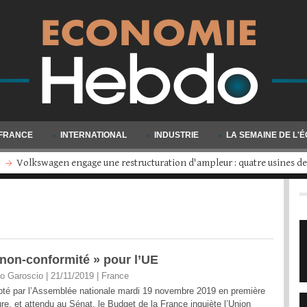
FRANCE
INTERNATIONAL
INDUSTRIE
LA SEMAINE DE L'
Millionnaires : un million de personnes sont venues grossir les rangs en
 non-conformité » pour l’UE
o Garoscio | 21/11/2019
|
France
té par l’Assemblée nationale mardi 19 novembre 2019 en première
ure, et attendu au Sénat, le Budget de la France inquiète l’Union