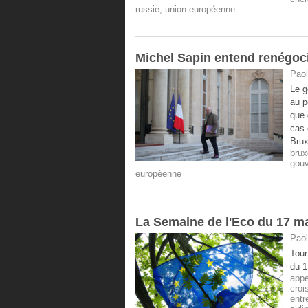
russie
,
union européenne
Michel Sapin entend renégocie
Paol
Le g
au p
que 
cas 
Brux
brux
gou
européenne
La Semaine de l'Eco du 17 m
Paol
Tour
du 1
appe
croi
entr