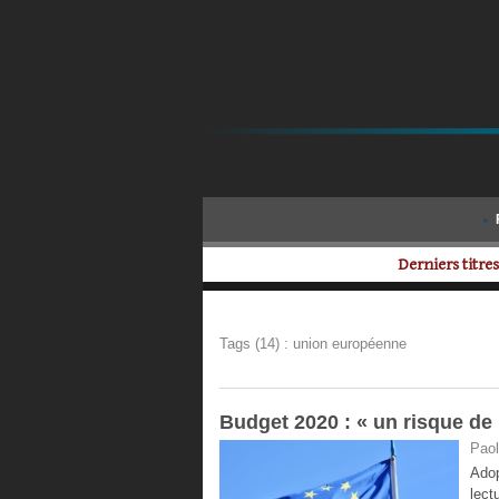
Derniers titres
Tags (14) : union européenne
Budget 2020 : « un risque de
Paol
Adop
lect