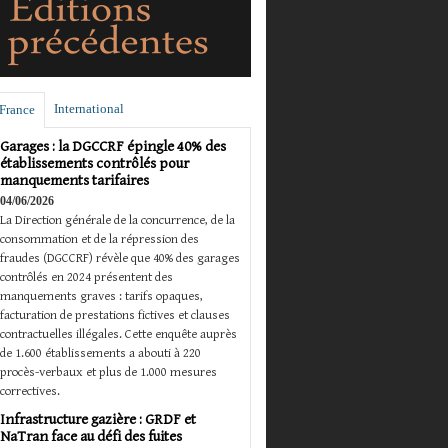
International
France
Garages : la DGCCRF épingle 40% des
établissements contrôlés pour
manquements tarifaires
04/06/2026
La Direction générale de la concurrence, de la
consommation et de la répression des
fraudes (DGCCRF) révèle que 40% des garages
contrôlés en 2024 présentent des
manquements graves : tarifs opaques,
facturation de prestations fictives et clauses
contractuelles illégales. Cette enquête auprès
de 1.600 établissements a abouti à 220
procès-verbaux et plus de 1.000 mesures
correctives.
Infrastructure gazière : GRDF et
NaTran face au défi des fuites