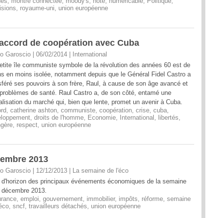
nes
,
montre connectée
,
moody's
,
note
,
numericable
,
Politique
,
isions
,
royaume-uni
,
union européenne
accord de coopération avec Cuba
o Garoscio | 06/02/2014
|
International
etite île communiste symbole de la révolution des années 60 est de
s en moins isolée, notamment depuis que le Général Fidel Castro a
sféré ses pouvoirs à son frère, Raul, à cause de son âge avancé et
problèmes de santé. Raul Castro a, de son côté, entamé une
ralisation du marché qui, bien que lente, promet un avenir à Cuba.
rd
,
catherine ashton
,
communiste
,
coopération
,
crise
,
cuba
,
eloppement
,
droits de l'homme
,
Economie
,
International
,
libertés
,
ngère
,
respect
,
union européenne
cembre 2013
o Garoscio | 12/12/2013
|
La semaine de l'éco
 d'horizon des principaux événements économiques de la semaine
 décembre 2013.
urance
,
emploi
,
gouvernement
,
immobilier
,
impôts
,
réforme
,
semaine
'éco
,
sncf
,
travailleurs détachés
,
union européenne