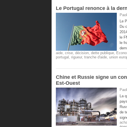
Le Portugal renonce à la dern
Paol
Le P
Du c
2014
le F
le f
dern
aide
,
crise
,
décision
,
dette publique
,
Econo
portugal
,
rigueur
,
tranche d'aide
,
union eur
Chine et Russie signe un con
Est-Ouest
Paol
La q
pays
Russ
de t
sign
acha
éner