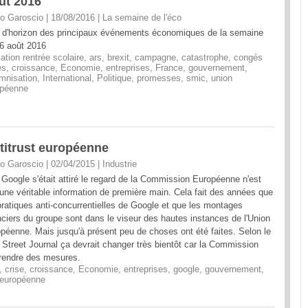
ût 2016
o Garoscio | 18/08/2016
|
La semaine de l'éco
 d'horizon des principaux événements économiques de la semaine
6 août 2016
cation rentrée scolaire
,
ars
,
brexit
,
campagne
,
catastrophe
,
congés
és
,
croissance
,
Economie
,
entreprises
,
France
,
gouvernement
,
mnisation
,
International
,
Politique
,
promesses
,
smic
,
union
opéenne
ntitrust européenne
o Garoscio | 02/04/2015
|
Industrie
Google s'était attiré le regard de la Commission Européenne n'est
une véritable information de première main. Cela fait des années que
pratiques anti-concurrentielles de Google et que les montages
nciers du groupe sont dans le viseur des hautes instances de l'Union
péenne. Mais jusqu'à présent peu de choses ont été faites. Selon le
 Street Journal ça devrait changer très bientôt car la Commission
 prendre des mesures.
,
crise
,
croissance
,
Economie
,
entreprises
,
google
,
gouvernement
,
 européenne