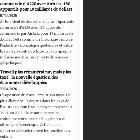
commande d'A220 avec AirAsia : 150
appareils pour 19 milliards de dollars
07/05/2026
Airbus vient de décrocher sa plus importante
commande d'A220 avec 150 appareils
commandés par AirAsia pour 19 milliards de
dollars. Cette commande historique renforce
l'industrie aéronautique québécoise et valide
la stratégie contra-cyclique de la compagnie
malaisienne dans un contexte de tensions
géopolitiques.
Travail plus rémunérateur, mais plus
taxé : la nouvelle équation des
économies développées
23/04/2026
L'imposition du travail atteint son niveau le
plus élevé depuis dix ans dans les pays de
l'OCDE. Le « coin fiscal » moyen progresse à
35,1% en 2025, illustrant une tension
croissante entre besoins budgétaires et
attractivité économique. Cette hausse
concerne particulièrement les familles avec
enfants.