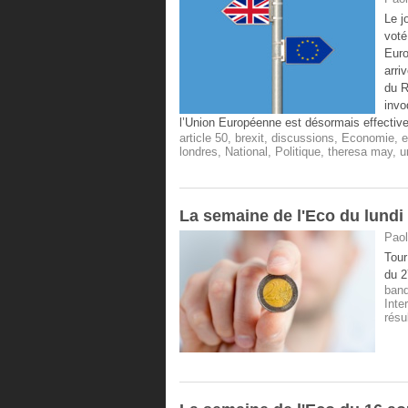
Le j
voté
Euro
arri
du R
invo
l’Union Européenne est désormais effective
article 50
,
brexit
,
discussions
,
Economie
,
e
londres
,
National
,
Politique
,
theresa may
,
u
La semaine de l'Eco du lundi
Paol
Tour
du 2
ban
Inte
résu