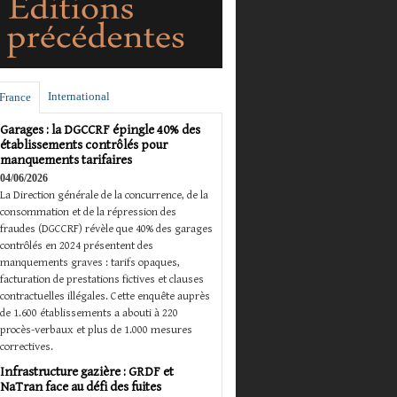
International
France
Garages : la DGCCRF épingle 40% des
établissements contrôlés pour
manquements tarifaires
04/06/2026
La Direction générale de la concurrence, de la
consommation et de la répression des
fraudes (DGCCRF) révèle que 40% des garages
contrôlés en 2024 présentent des
manquements graves : tarifs opaques,
facturation de prestations fictives et clauses
contractuelles illégales. Cette enquête auprès
de 1.600 établissements a abouti à 220
procès-verbaux et plus de 1.000 mesures
correctives.
Infrastructure gazière : GRDF et
NaTran face au défi des fuites