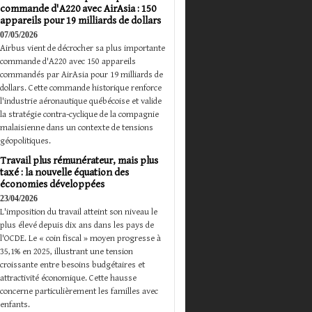
commande d'A220 avec AirAsia : 150
appareils pour 19 milliards de dollars
07/05/2026
Airbus vient de décrocher sa plus importante
commande d'A220 avec 150 appareils
commandés par AirAsia pour 19 milliards de
dollars. Cette commande historique renforce
l'industrie aéronautique québécoise et valide
la stratégie contra-cyclique de la compagnie
malaisienne dans un contexte de tensions
géopolitiques.
Travail plus rémunérateur, mais plus
taxé : la nouvelle équation des
économies développées
23/04/2026
L'imposition du travail atteint son niveau le
plus élevé depuis dix ans dans les pays de
l'OCDE. Le « coin fiscal » moyen progresse à
35,1% en 2025, illustrant une tension
croissante entre besoins budgétaires et
attractivité économique. Cette hausse
concerne particulièrement les familles avec
enfants.