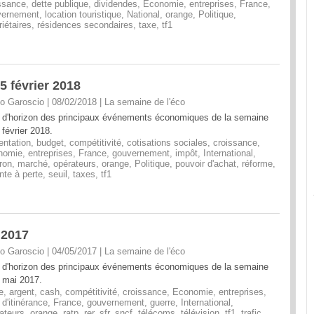
ssance
,
dette publique
,
dividendes
,
Economie
,
entreprises
,
France
,
vernement
,
location touristique
,
National
,
orange
,
Politique
,
riétaires
,
résidences secondaires
,
taxe
,
tf1
5 février 2018
o Garoscio | 08/02/2018
|
La semaine de l'éco
 d'horizon des principaux événements économiques de la semaine
 février 2018.
entation
,
budget
,
compétitivité
,
cotisations sociales
,
croissance
,
nomie
,
entreprises
,
France
,
gouvernement
,
impôt
,
International
,
ron
,
marché
,
opérateurs
,
orange
,
Politique
,
pouvoir d'achat
,
réforme
,
nte à perte
,
seuil
,
taxes
,
tf1
 2017
o Garoscio | 04/05/2017
|
La semaine de l'éco
 d'horizon des principaux événements économiques de la semaine
 mai 2017.
e
,
argent
,
cash
,
compétitivité
,
croissance
,
Economie
,
entreprises
,
s d'itinérance
,
France
,
gouvernement
,
guerre
,
International
,
ateurs
,
orange
,
ratp
,
rer
,
sfr
,
sncf
,
télécoms
,
télévision
,
tf1
,
trafic