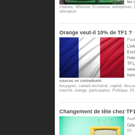
les 
chaines
,
diffusion
,
Economie
,
entreprises
,
ultimatum
​Orange veut-il 10% de TF1 ?
Paol
L'in
Ench
l'in
TF1,
sera
fusi
sources se contredisent.
bouygues
,
canard enchaîné
,
capital
,
discu
marché
,
orange
,
participation
,
Politique
,
tf1
Changement de tête chez TF
Auré
Gill
tf1