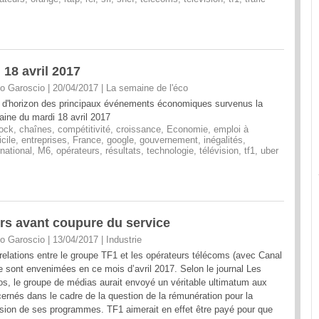
 18 avril 2017
o Garoscio | 20/04/2017
|
La semaine de l'éco
 d'horizon des principaux événements économiques survenus la
ine du mardi 18 avril 2017
ock
,
chaînes
,
compétitivité
,
croissance
,
Economie
,
emploi à
cile
,
entreprises
,
France
,
google
,
gouvernement
,
inégalités
,
rnational
,
M6
,
opérateurs
,
résultats
,
technologie
,
télévision
,
tf1
,
uber
rs avant coupure du service
o Garoscio | 13/04/2017
|
Industrie
relations entre le groupe TF1 et les opérateurs télécoms (avec Canal
e sont envenimées en ce mois d’avril 2017. Selon le journal Les
s, le groupe de médias aurait envoyé un véritable ultimatum aux
ernés dans le cadre de la question de la rémunération pour la
usion de ses programmes. TF1 aimerait en effet être payé pour que