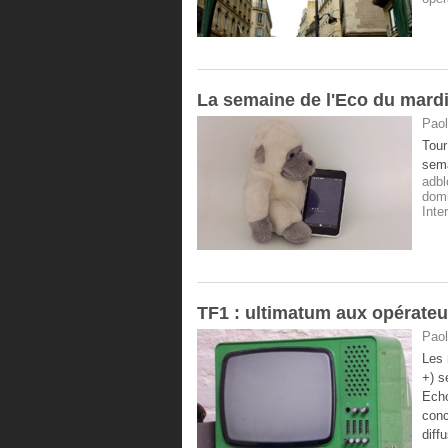
La semaine de l'Eco du mardi
Paol
Tour
sema
adbl
domi
Inte
TF1 : ultimatum aux opérateu
Paol
Les 
+) s
Echo
conc
diff