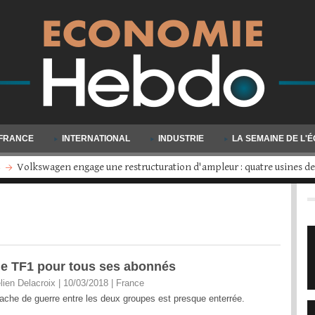
FRANCE
INTERNATIONAL
INDUSTRIE
LA SEMAINE DE L'
Millionnaires : un million de personnes sont venues grossir les rangs en
 de TF1 pour tous ses abonnés
lien Delacroix | 10/03/2018
|
France
ache de guerre entre les deux groupes est presque enterrée.