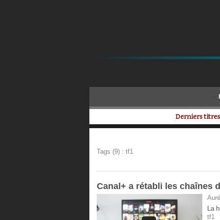
Derniers titres
Tags (9) : tf1
Canal+ a rétabli les chaînes
Auré
La h
tf1