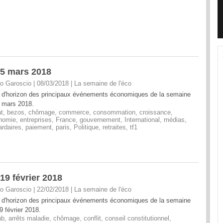
 5 mars 2018
o Garoscio | 08/03/2018
|
La semaine de l'éco
 d'horizon des principaux événements économiques de la semaine
 mars 2018.
t
,
bezos
,
chômage
,
commerce
,
consommation
,
croissance
,
nomie
,
entreprises
,
France
,
gouvernement
,
International
,
médias
,
iardaires
,
paiement
,
paris
,
Politique
,
retraites
,
tf1
19 février 2018
o Garoscio | 22/02/2018
|
La semaine de l'éco
 d'horizon des principaux événements économiques de la semaine
9 février 2018.
nb
,
arrêts maladie
,
chômage
,
conflit
,
conseil constitutionnel
,