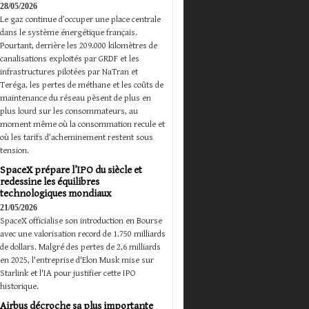
28/05/2026
Le gaz continue d’occuper une place centrale
dans le système énergétique français.
Pourtant, derrière les 209.000 kilomètres de
canalisations exploités par GRDF et les
infrastructures pilotées par NaTran et
Teréga, les pertes de méthane et les coûts de
maintenance du réseau pèsent de plus en
plus lourd sur les consommateurs, au
moment même où la consommation recule et
où les tarifs d’acheminement restent sous
tension.
SpaceX prépare l’IPO du siècle et
redessine les équilibres
technologiques mondiaux
21/05/2026
SpaceX officialise son introduction en Bourse
avec une valorisation record de 1.750 milliards
de dollars. Malgré des pertes de 2,6 milliards
en 2025, l'entreprise d'Elon Musk mise sur
Starlink et l'IA pour justifier cette IPO
historique.
Airbus décroche sa plus importante