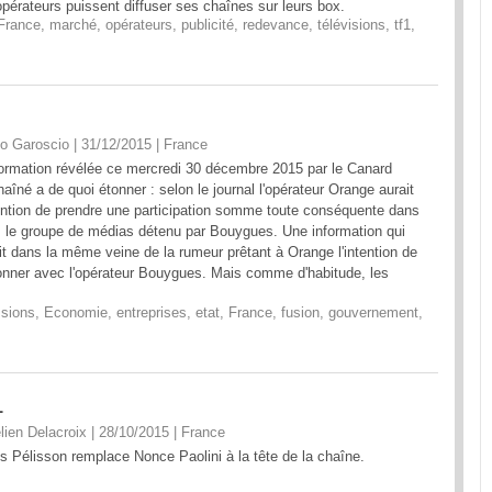
opérateurs puissent diffuser ses chaînes sur leurs box.
France
,
marché
,
opérateurs
,
publicité
,
redevance
,
télévisions
,
tf1
,
o Garoscio | 31/12/2015
|
France
formation révélée ce mercredi 30 décembre 2015 par le Canard
aîné a de quoi étonner : selon le journal l'opérateur Orange aurait
tention de prendre une participation somme toute conséquente dans
 le groupe de médias détenu par Bouygues. Une information qui
it dans la même veine de la rumeur prêtant à Orange l'intention de
onner avec l'opérateur Bouygues. Mais comme d'habitude, les
ssions
,
Economie
,
entreprises
,
etat
,
France
,
fusion
,
gouvernement
,
1
lien Delacroix | 28/10/2015
|
France
es Pélisson remplace Nonce Paolini à la tête de la chaîne.