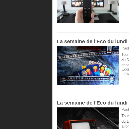
La semaine de l'Eco du lundi
Paol
Tour
du 5
acha
Eco
mill
La semaine de l'Eco du lundi 
Paol
Tour
du 1
airb