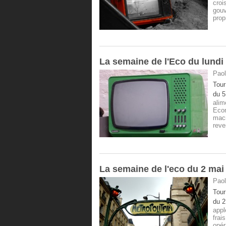
croi
gou
prop
La semaine de l'Eco du lundi 
Paol
Tour
du 5
alim
Eco
mac
reve
La semaine de l'eco du 2 mai
Paol
Tour
du 2
appl
frai
opér