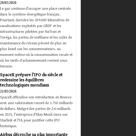
28/05/2026
Le gaz continue d’occuper une place centrale
dans le système énergétique français.
Pourtant, derrière les 209.000 kilomètres de
canalisations exploités par GRDF et les
infrastructures pilotées par NaTran et
Teréga, les pertes de méthane et les coûts de
maintenance du réseau pèsent de plus en
plus lourd sur les consommateurs, au
moment même où la consommation recule et
où les tarifs d’acheminement restent sous
tension.
SpaceX prépare l’IPO du siècle et
redessine les équilibres
technologiques mondiaux
21/05/2026
SpaceX officialise son introduction en Bourse
avec une valorisation record de 1.750 milliards
de dollars. Malgré des pertes de 2,6 milliards
en 2025, l'entreprise d'Elon Musk mise sur
Starlink et l'IA pour justifier cette IPO
historique.
Airbus décroche sa plus importante