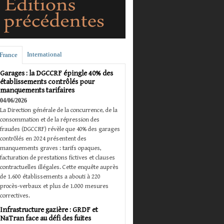
International
France
Garages : la DGCCRF épingle 40% des
établissements contrôlés pour
manquements tarifaires
04/06/2026
La Direction générale de la concurrence, de la
consommation et de la répression des
fraudes (DGCCRF) révèle que 40% des garages
contrôlés en 2024 présentent des
manquements graves : tarifs opaques,
facturation de prestations fictives et clauses
contractuelles illégales. Cette enquête auprès
de 1.600 établissements a abouti à 220
procès-verbaux et plus de 1.000 mesures
correctives.
Infrastructure gazière : GRDF et
NaTran face au défi des fuites