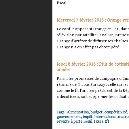
fiscal.
Mercredi 7 février 2018 : Orange refu
Le conflit opposant Orange et TF1, dans 
télévision par satellite CanalSat, pren
Orange d’arrêter de diffuser ses chaînes l
Orange n’a en effet pas obtempéré.
Jeudi 8 février 2018 : Plus de cotis
années
Parmi les promesses de campagne d’Emma
réforme de Nicoas Sarkozy : celle sur les
comme le fit l’ancien président de la R
« décotiser », soit supprimer les cotisati
Tags
:
alimentation
,
budget
,
compétitivité
,
gouvernement
,
impôt
,
International
,
macro
revente à perte
,
seuil
,
taxes
,
tf1