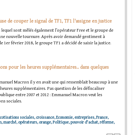
se de couper le signal de TF1, TF1 l'assigne en justice
lequel sont mêlés également l’opérateur Free et le groupe de
d une nouvelle tournure. Après avoir demandé gentiment à
e 1er février 2018, le groupe TF1 a décidé de saisir la justice.
ations pour les heures supplémentaires.. dans quelques
nuel Macron il y en avait une qui ressemblait beaucoup à une
 heures supplémentaires. Pas question de les défiscaliser
épublique entre 2007 et 2012 : Emmanuel Macron veut les
ons sociales.
cotisations sociales
,
croissance
,
Economie
,
entreprises
,
France
,
n
,
marché
,
opérateurs
,
orange
,
Politique
,
pouvoir d'achat
,
réforme
,