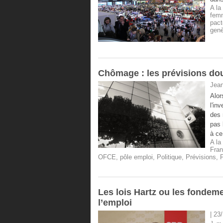
A la
fem
pact
gen
Chômage : les prévisions do
Jean
Alor
l'in
des 
pas 
à ce
A la
Fra
OFCE
,
pôle emploi
,
Politique
,
Prévisions
,
Les lois Hartz ou les fonde
l’emploi
| 23