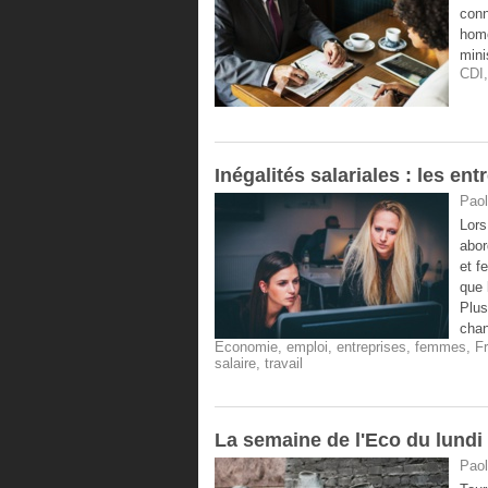
conn
homo
mini
CDI
Inégalités salariales : les en
Paol
Lors
abor
et f
que 
Plus
chan
Economie
,
emploi
,
entreprises
,
femmes
,
F
salaire
,
travail
La semaine de l'Eco du lundi 
Paol