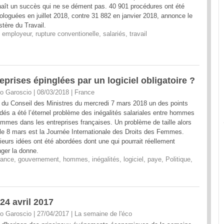
aît un succès qui ne se dément pas. 40 901 procédures ont été
loguées en juillet 2018, contre 31 882 en janvier 2018, annonce le
stère du Travail.
,
employeur
,
rupture conventionelle
,
salariés
,
travail
treprises épinglées par un logiciel obligatoire ?
o Garoscio | 08/03/2018
|
France
 du Conseil des Ministres du mercredi 7 mars 2018 un des points
dés a été l’éternel problème des inégalités salariales entre hommes
emmes dans les entreprises françaises. Un problème de taille alors
le 8 mars est la Journée Internationale des Droits des Femmes.
ieurs idées ont été abordées dont une qui pourrait réellement
ger la donne.
rance
,
gouvernement
,
hommes
,
inégalités
,
logiciel
,
paye
,
Politique
,
24 avril 2017
o Garoscio | 27/04/2017
|
La semaine de l'éco