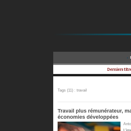
Derniers titre
Tags (11) : travail
Travail plus rémunérateur, ma
économies développées
Anto
L'im