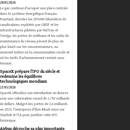
28/05/2026
Le gaz continue d’occuper une place centrale
dans le système énergétique français.
Pourtant, derrière les 209.000 kilomètres de
canalisations exploités par GRDF et les
infrastructures pilotées par NaTran et
Teréga, les pertes de méthane et les coûts de
maintenance du réseau pèsent de plus en
plus lourd sur les consommateurs, au
moment même où la consommation recule et
où les tarifs d’acheminement restent sous
tension.
SpaceX prépare l’IPO du siècle et
redessine les équilibres
technologiques mondiaux
21/05/2026
SpaceX officialise son introduction en Bourse
avec une valorisation record de 1.750 milliards
de dollars. Malgré des pertes de 2,6 milliards
en 2025, l'entreprise d'Elon Musk mise sur
Starlink et l'IA pour justifier cette IPO
historique.
Airbus décroche sa plus importante