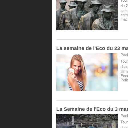
Tour
du 2
acie
entr
mac
La semaine de l'Eco du 23 m
Paol
Tour
dans
32 h
Eco
Poli
La Semaine de l'Eco du 3 ma
Paol
Tour
dans