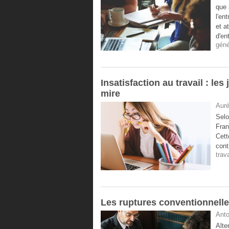
que 
l'en
et a
d'en
géné
Insatisfaction au travail : le
mire
Auré
Selo
Fran
Cett
cont
trava
Les ruptures conventionnelle
Anto
Alte