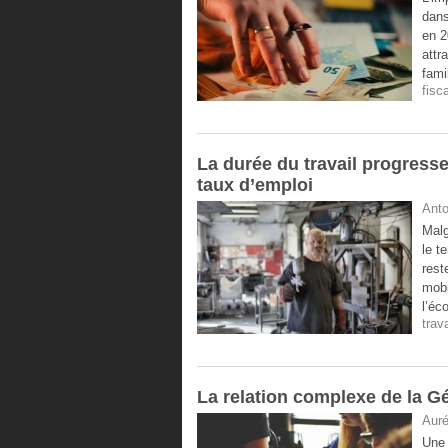
dans
en 2
attr
fami
fisca
La durée du travail progresse 
taux d’emploi
Anto
Malg
le t
rest
mobi
l’éc
trava
La relation complexe de la G
Auré
Une 