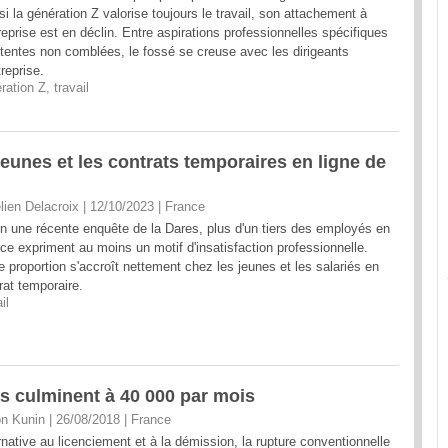
si la génération Z valorise toujours le travail, son attachement à
treprise est en déclin. Entre aspirations professionnelles spécifiques
ttentes non comblées, le fossé se creuse avec les dirigeants
treprise.
ration Z
,
travail
s jeunes et les contrats temporaires en ligne de
lien Delacroix | 12/10/2023
|
France
n une récente enquête de la Dares, plus d'un tiers des employés en
ce expriment au moins un motif d'insatisfaction professionnelle.
e proportion s'accroît nettement chez les jeunes et les salariés en
rat temporaire.
il
s culminent à 40 000 par mois
n Kunin | 26/08/2018
|
France
rnative au licenciement et à la démission, la rupture conventionnelle