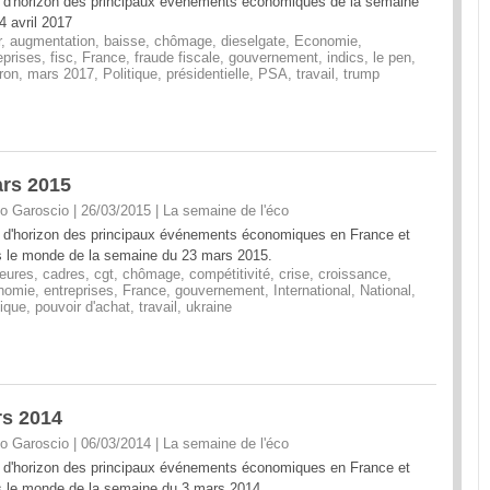
 d'horizon des principaux événements économiques de la semaine
4 avril 2017
r
,
augmentation
,
baisse
,
chômage
,
dieselgate
,
Economie
,
eprises
,
fisc
,
France
,
fraude fiscale
,
gouvernement
,
indics
,
le pen
,
ron
,
mars 2017
,
Politique
,
présidentielle
,
PSA
,
travail
,
trump
ars 2015
o Garoscio | 26/03/2015
|
La semaine de l'éco
 d'horizon des principaux événements économiques en France et
 le monde de la semaine du 23 mars 2015.
eures
,
cadres
,
cgt
,
chômage
,
compétitivité
,
crise
,
croissance
,
nomie
,
entreprises
,
France
,
gouvernement
,
International
,
National
,
tique
,
pouvoir d'achat
,
travail
,
ukraine
rs 2014
o Garoscio | 06/03/2014
|
La semaine de l'éco
 d'horizon des principaux événements économiques en France et
 le monde de la semaine du 3 mars 2014.