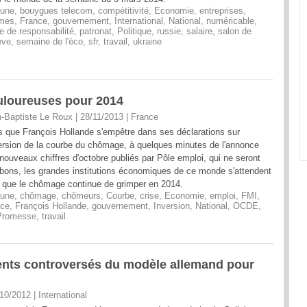
 une
,
bouygues telecom
,
compétitivité
,
Economie
,
entreprises
,
mes
,
France
,
gouvernement
,
International
,
National
,
numéricable
,
e de responsabilité
,
patronat
,
Politique
,
russie
,
salaire
,
salon de
ève
,
semaine de l'éco
,
sfr
,
travail
,
ukraine
uloureuses pour 2014
-Baptiste Le Roux | 28/11/2013
|
France
s que François Hollande s'empêtre dans ses déclarations sur
version de la courbe du chômage, à quelques minutes de l'annonce
nouveaux chiffres d'octobre publiés par Pôle emploi, qui ne seront
bons, les grandes institutions économiques de ce monde s'attendent
 que le chômage continue de grimper en 2014.
 une
,
chômage
,
chômeurs
,
Courbe
,
crise
,
Economie
,
emploi
,
FMI
,
nce
,
François Hollande
,
gouvernement
,
Inversion
,
National
,
OCDE
,
Promesse
,
travail
ments controversés du modèle allemand pour
/10/2012
|
International