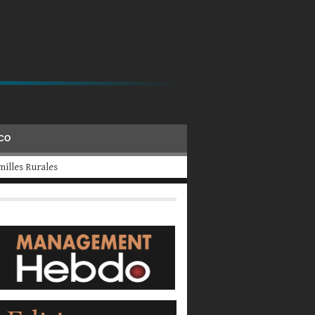
ÉCO
evraient fermer