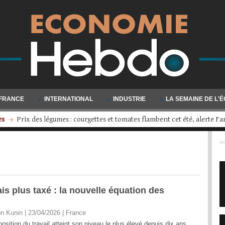
FRANCE
INTERNATIONAL
INDUSTRIE
LA SEMAINE DE L'
s
Volkswagen engage une restructuration d'ampleur : quatre usines d
is plus taxé : la nouvelle équation des
n Kunin | 23/04/2026
|
France
position du travail atteint son niveau le plus élevé depuis dix ans