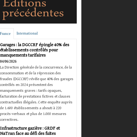
International
France
Garages : la DGCCRF épingle 40% des
établissements contrôlés pour
manquements tarifaires
04/06/2026
La Direction générale de la concurrence, de la
consommation et de la répression des
fraudes (DGCCRF) révèle que 40% des garages
contrôlés en 2024 présentent des
manquements graves : tarifs opaques,
facturation de prestations fictives et clauses
contractuelles illégales. Cette enquête auprès
de 1.600 établissements a abouti à 220
procès-verbaux et plus de 1.000 mesures
correctives.
Infrastructure gazière : GRDF et
NaTran face au défi des fuites