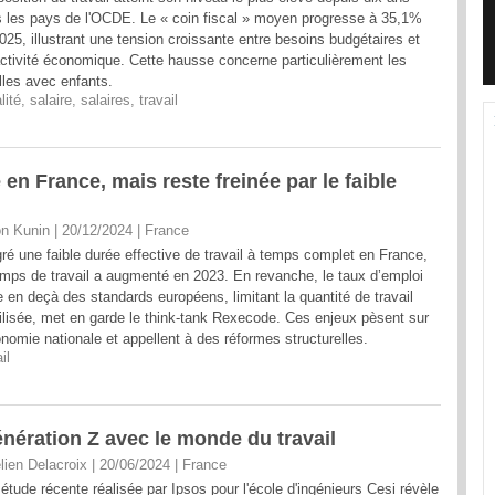
 les pays de l'OCDE. Le « coin fiscal » moyen progresse à 35,1%
025, illustrant une tension croissante entre besoins budgétaires et
activité économique. Cette hausse concerne particulièrement les
lles avec enfants.
lité
,
salaire
,
salaires
,
travail
en France, mais reste freinée par le faible
n Kunin | 20/12/2024
|
France
ré une faible durée effective de travail à temps complet en France,
emps de travail a augmenté en 2023. En revanche, le taux d’emploi
e en deçà des standards européens, limitant la quantité de travail
lisée, met en garde le think-tank Rexecode. Ces enjeux pèsent sur
onomie nationale et appellent à des réformes structurelles.
il
énération Z avec le monde du travail
lien Delacroix | 20/06/2024
|
France
étude récente réalisée par Ipsos pour l'école d'ingénieurs Cesi révèle