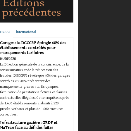
International
France
Garages : la DGCCRF épingle 40% des
établissements contrôlés pour
manquements tarifaires
04/06/2026
La Direction générale de la concurrence, de la
consommation et de la répression des
fraudes (DGCCRF) révèle que 40% des garages
contrôlés en 2024 présentent des
manquements graves : tarifs opaques,
facturation de prestations fictives et clauses
contractuelles illégales. Cette enquête auprès
de 1.600 établissements a abouti à 220
procès-verbaux et plus de 1.000 mesures
correctives.
Infrastructure gazière : GRDF et
NaTran face au défi des fuites