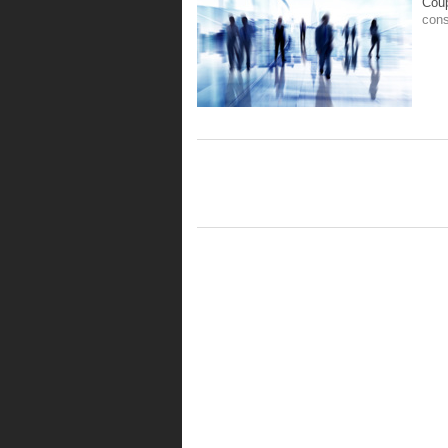
Coup
cons