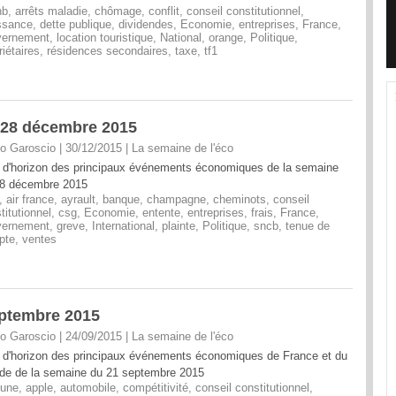
nb
,
arrêts maladie
,
chômage
,
conflit
,
conseil constitutionnel
,
ssance
,
dette publique
,
dividendes
,
Economie
,
entreprises
,
France
,
vernement
,
location touristique
,
National
,
orange
,
Politique
,
riétaires
,
résidences secondaires
,
taxe
,
tf1
i 28 décembre 2015
o Garoscio | 30/12/2015
|
La semaine de l'éco
 d'horizon des principaux événements économiques de la semaine
28 décembre 2015
,
air france
,
ayrault
,
banque
,
champagne
,
cheminots
,
conseil
titutionnel
,
csg
,
Economie
,
entente
,
entreprises
,
frais
,
France
,
vernement
,
greve
,
International
,
plainte
,
Politique
,
sncb
,
tenue de
pte
,
ventes
eptembre 2015
o Garoscio | 24/09/2015
|
La semaine de l'éco
 d'horizon des principaux événements économiques de France et du
e de la semaine du 21 septembre 2015
 une
,
apple
,
automobile
,
compétitivité
,
conseil constitutionnel
,