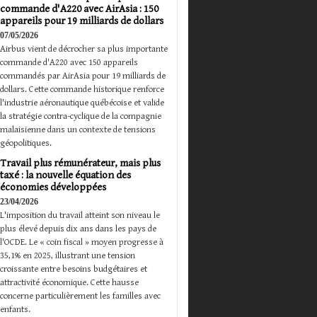
commande d'A220 avec AirAsia : 150
appareils pour 19 milliards de dollars
07/05/2026
Airbus vient de décrocher sa plus importante
commande d'A220 avec 150 appareils
commandés par AirAsia pour 19 milliards de
dollars. Cette commande historique renforce
l'industrie aéronautique québécoise et valide
la stratégie contra-cyclique de la compagnie
malaisienne dans un contexte de tensions
géopolitiques.
Travail plus rémunérateur, mais plus
taxé : la nouvelle équation des
économies développées
23/04/2026
L'imposition du travail atteint son niveau le
plus élevé depuis dix ans dans les pays de
l'OCDE. Le « coin fiscal » moyen progresse à
35,1% en 2025, illustrant une tension
croissante entre besoins budgétaires et
attractivité économique. Cette hausse
concerne particulièrement les familles avec
enfants.