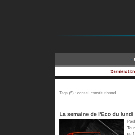
Derniers titre
Tags (5) : conseil constitutionnel
La semaine de l'Eco du lundi 
Paol
Tour
du 1