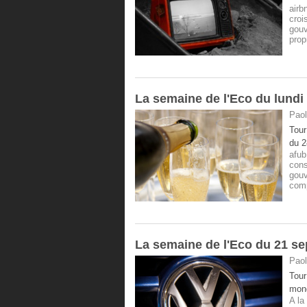
airb
croi
gou
prop
La semaine de l'Eco du lund
Paol
Tour
du 
afub
cons
gou
com
La semaine de l'Eco du 21 s
Paol
Tour
mond
A la