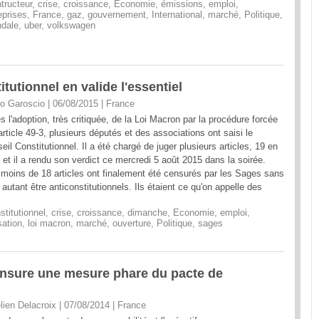
tructeur
,
crise
,
croissance
,
Economie
,
émissions
,
emploi
,
eprises
,
France
,
gaz
,
gouvernement
,
International
,
marché
,
Politique
,
dale
,
uber
,
volkswagen
itutionnel en valide l'essentiel
o Garoscio | 06/08/2015
|
France
s l'adoption, très critiquée, de la Loi Macron par la procédure forcée
'article 49-3, plusieurs députés et des associations ont saisi le
eil Constitutionnel. Il a été chargé de juger plusieurs articles, 19 en
, et il a rendu son verdict ce mercredi 5 août 2015 dans la soirée.
moins de 18 articles ont finalement été censurés par les Sages sans
 autant être anticonstitutionnels. Ils étaient ce qu'on appelle des
stitutionnel
,
crise
,
croissance
,
dimanche
,
Economie
,
emploi
,
isation
,
loi macron
,
marché
,
ouverture
,
Politique
,
sages
ensure une mesure phare du pacte de
lien Delacroix | 07/08/2014
|
France