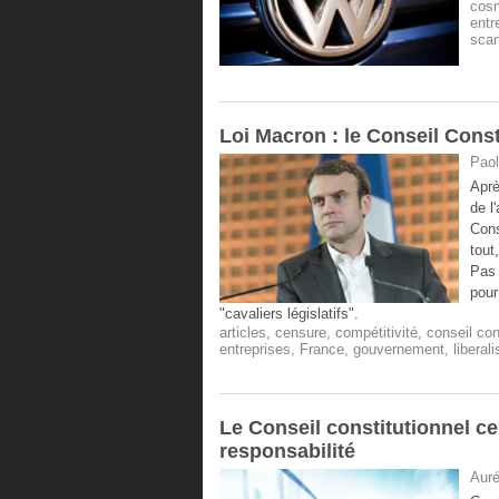
cosn
entr
scan
​Loi Macron : le Conseil Const
Paol
Aprè
de l
Cons
tout
Pas 
pour
"cavaliers législatifs".
articles
,
censure
,
compétitivité
,
conseil con
entreprises
,
France
,
gouvernement
,
liberal
Le Conseil constitutionnel c
responsabilité
Auré