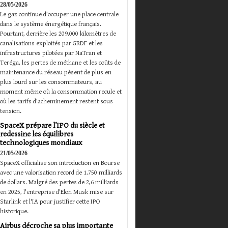
28/05/2026
Le gaz continue d’occuper une place centrale
dans le système énergétique français.
Pourtant, derrière les 209.000 kilomètres de
canalisations exploités par GRDF et les
infrastructures pilotées par NaTran et
Teréga, les pertes de méthane et les coûts de
maintenance du réseau pèsent de plus en
plus lourd sur les consommateurs, au
moment même où la consommation recule et
où les tarifs d’acheminement restent sous
tension.
SpaceX prépare l’IPO du siècle et
redessine les équilibres
technologiques mondiaux
21/05/2026
SpaceX officialise son introduction en Bourse
avec une valorisation record de 1.750 milliards
de dollars. Malgré des pertes de 2,6 milliards
en 2025, l'entreprise d'Elon Musk mise sur
Starlink et l'IA pour justifier cette IPO
historique.
Airbus décroche sa plus importante