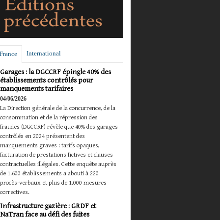
International
France
Garages : la DGCCRF épingle 40% des
établissements contrôlés pour
manquements tarifaires
04/06/2026
La Direction générale de la concurrence, de la
consommation et de la répression des
fraudes (DGCCRF) révèle que 40% des garages
contrôlés en 2024 présentent des
manquements graves : tarifs opaques,
facturation de prestations fictives et clauses
contractuelles illégales. Cette enquête auprès
de 1.600 établissements a abouti à 220
procès-verbaux et plus de 1.000 mesures
correctives.
Infrastructure gazière : GRDF et
NaTran face au défi des fuites