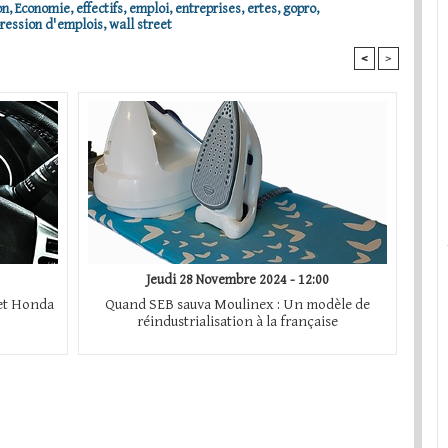
on
,
Economie
,
effectifs
,
emploi
,
entreprises
,
ertes
,
gopro
,
ression d'emplois
,
wall street
<
>
Jeudi 28 Novembre 2024 - 12:00
 et Honda
Quand SEB sauva Moulinex : Un modèle de
réindustrialisation à la française