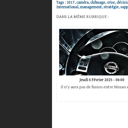
Tags
:
2017
,
caméra
,
chômage
,
crise
,
décisi
International
,
management
,
stratégie
,
supp
DANS LA MÊME RUBRIQUE :
Jeudi 6 Février 2025 - 06:00
Il n'y aura pas de fusion entre Nissan