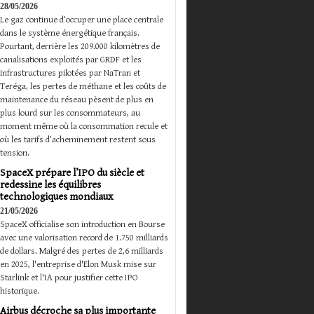
28/05/2026
Le gaz continue d’occuper une place centrale
dans le système énergétique français.
Pourtant, derrière les 209.000 kilomètres de
canalisations exploités par GRDF et les
infrastructures pilotées par NaTran et
Teréga, les pertes de méthane et les coûts de
maintenance du réseau pèsent de plus en
plus lourd sur les consommateurs, au
moment même où la consommation recule et
où les tarifs d’acheminement restent sous
tension.
SpaceX prépare l’IPO du siècle et
redessine les équilibres
technologiques mondiaux
21/05/2026
SpaceX officialise son introduction en Bourse
avec une valorisation record de 1.750 milliards
de dollars. Malgré des pertes de 2,6 milliards
en 2025, l'entreprise d'Elon Musk mise sur
Starlink et l'IA pour justifier cette IPO
historique.
Airbus décroche sa plus importante