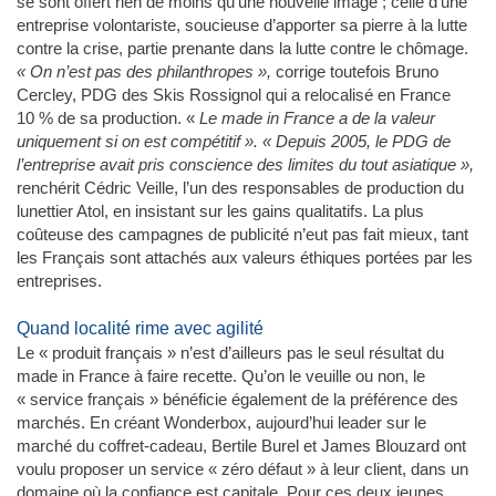
se sont offert rien de moins qu’une nouvelle image ; celle d’une
entreprise volontariste, soucieuse d’apporter sa pierre à la lutte
contre la crise, partie prenante dans la lutte contre le chômage.
« On n’est pas des philanthropes »,
corrige toutefois Bruno
Cercley, PDG des Skis Rossignol qui a relocalisé en France
10 % de sa production. «
Le made in France a de la valeur
uniquement si on est compétitif ». « Depuis 2005, le PDG de
l’entreprise avait pris conscience des limites du tout asiatique »,
renchérit Cédric Veille, l’un des responsables de production du
lunettier Atol, en insistant sur les gains qualitatifs. La plus
coûteuse des campagnes de publicité n’eut pas fait mieux, tant
les Français sont attachés aux valeurs éthiques portées par les
entreprises.
Quand localité rime avec agilité
Le « produit français » n’est d’ailleurs pas le seul résultat du
made in France à faire recette. Qu’on le veuille ou non, le
« service français » bénéficie également de la préférence des
marchés. En créant Wonderbox, aujourd’hui leader sur le
marché du coffret-cadeau, Bertile Burel et James Blouzard ont
voulu proposer un service « zéro défaut » à leur client, dans un
domaine où la confiance est capitale. Pour ces deux jeunes