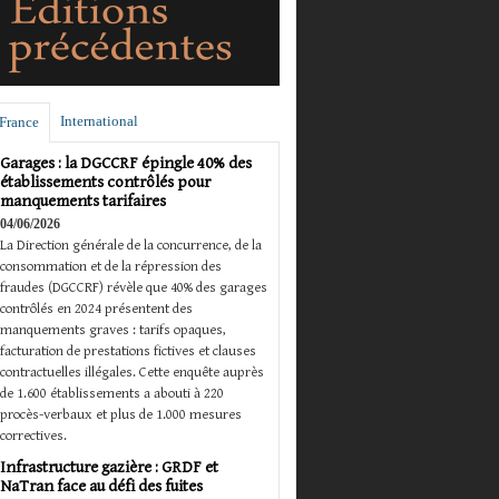
International
France
Garages : la DGCCRF épingle 40% des
établissements contrôlés pour
manquements tarifaires
04/06/2026
La Direction générale de la concurrence, de la
consommation et de la répression des
fraudes (DGCCRF) révèle que 40% des garages
contrôlés en 2024 présentent des
manquements graves : tarifs opaques,
facturation de prestations fictives et clauses
contractuelles illégales. Cette enquête auprès
de 1.600 établissements a abouti à 220
procès-verbaux et plus de 1.000 mesures
correctives.
Infrastructure gazière : GRDF et
NaTran face au défi des fuites