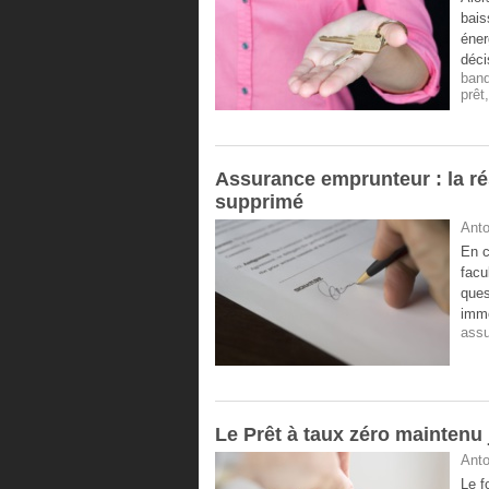
bais
éner
déci
ban
prêt
Assurance emprunteur : la rési
supprimé
Anto
En c
facu
ques
immo
assu
Le Prêt à taux zéro maintenu 
Anto
Le f