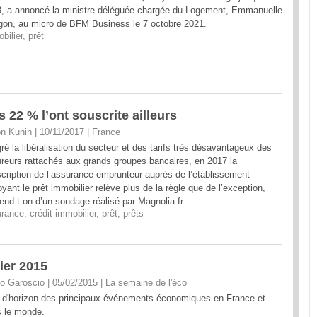
, a annoncé la ministre déléguée chargée du Logement, Emmanuelle
on, au micro de BFM Business le 7 octobre 2021.
bilier
,
prêt
22 % l’ont souscrite ailleurs
n Kunin | 10/11/2017
|
France
ré la libéralisation du secteur et des tarifs très désavantageux des
reurs rattachés aux grands groupes bancaires, en 2017 la
cription de l’assurance emprunteur auprès de l’établissement
oyant le prêt immobilier relève plus de la règle que de l’exception,
end-t-on d’un sondage réalisé par Magnolia.fr.
urance
,
crédit immobilier
,
prêt
,
prêts
ier 2015
o Garoscio | 05/02/2015
|
La semaine de l'éco
 d'horizon des principaux événements économiques en France et
 le monde.