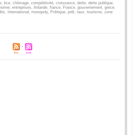
e
,
bce
,
chômage
,
compétitivité
,
croissance
,
dette
,
dette publique
,
nomie
,
entreprises
,
finlande
,
france
,
France
,
gouvernement
,
grece
,
rêts
,
International
,
monopoly
,
Politique
,
prêt
,
taux
,
tourisme
,
zone