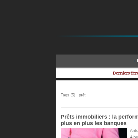
Derniers titre
Tags (5) : prêt
Prêts immobiliers : la perfor
plus en plus les banques
Anto
Alor