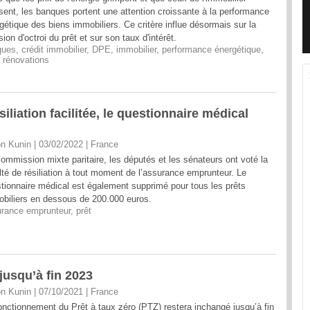
sent, les banques portent une attention croissante à la performance
gétique des biens immobiliers. Ce critère influe désormais sur la
sion d'octroi du prêt et sur son taux d'intérêt.
ques
,
crédit immobilier
,
DPE
,
immobilier
,
performance énergétique
,
,
rénovations
liation facilitée, le questionnaire médical
n Kunin | 03/02/2022
|
France
ommission mixte paritaire, les députés et les sénateurs ont voté la
lté de résiliation à tout moment de l’assurance emprunteur. Le
tionnaire médical est également supprimé pour tous les prêts
biliers en dessous de 200.000 euros.
rance emprunteur
,
prêt
jusqu’à fin 2023
n Kunin | 07/10/2021
|
France
onctionnement du Prêt à taux zéro (PTZ) restera inchangé jusqu’à fin