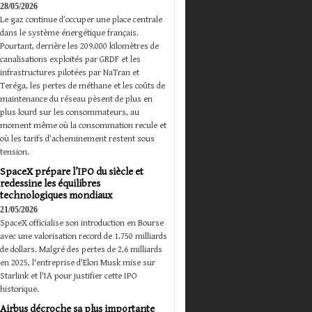
28/05/2026
Le gaz continue d’occuper une place centrale
dans le système énergétique français.
Pourtant, derrière les 209.000 kilomètres de
canalisations exploités par GRDF et les
infrastructures pilotées par NaTran et
Teréga, les pertes de méthane et les coûts de
maintenance du réseau pèsent de plus en
plus lourd sur les consommateurs, au
moment même où la consommation recule et
où les tarifs d’acheminement restent sous
tension.
SpaceX prépare l’IPO du siècle et
redessine les équilibres
technologiques mondiaux
21/05/2026
SpaceX officialise son introduction en Bourse
avec une valorisation record de 1.750 milliards
de dollars. Malgré des pertes de 2,6 milliards
en 2025, l'entreprise d'Elon Musk mise sur
Starlink et l'IA pour justifier cette IPO
historique.
Airbus décroche sa plus importante