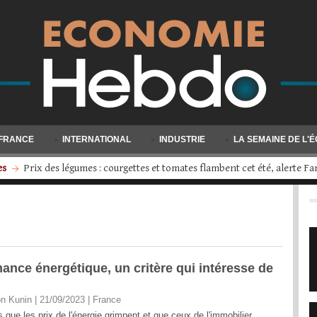
FRANCE
INTERNATIONAL
INDUSTRIE
LA SEMAINE DE L'
s
Volkswagen engage une restructuration d'ampleur : quatre usines d
mance énergétique, un critère qui intéresse de
n Kunin | 21/09/2023
|
France
s que les prix de l'énergie grimpent et que ceux de l'immobilier