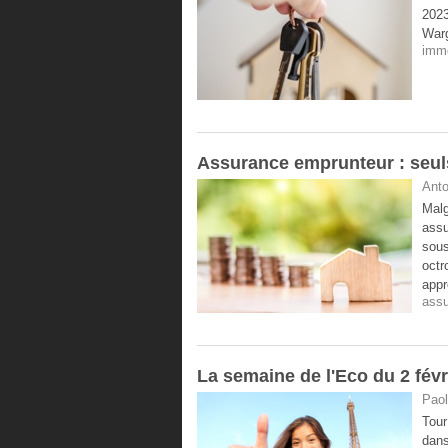
2023
Warg
immo
Assurance emprunteur : seuls 
Anto
Malg
assu
sous
octr
appr
ass
La semaine de l'Eco du 2 févr
Paol
Tour
dans