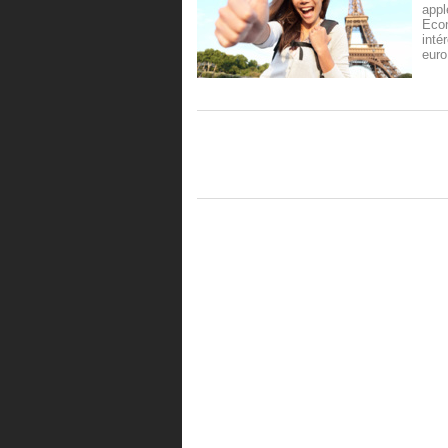
appl
Eco
inté
euro