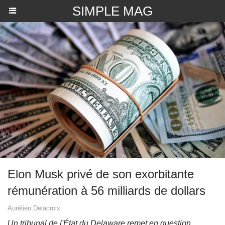
SIMPLE MAG
Elon Musk privé de son exorbitante
rémunération à 56 milliards de dollars
Aurélien Delacroix
Un tribunal de l'État du Delaware remet en question