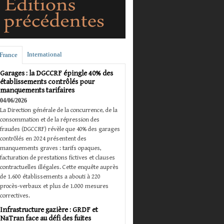
International
France
Garages : la DGCCRF épingle 40% des
établissements contrôlés pour
manquements tarifaires
04/06/2026
La Direction générale de la concurrence, de la
consommation et de la répression des
fraudes (DGCCRF) révèle que 40% des garages
contrôlés en 2024 présentent des
manquements graves : tarifs opaques,
facturation de prestations fictives et clauses
contractuelles illégales. Cette enquête auprès
de 1.600 établissements a abouti à 220
procès-verbaux et plus de 1.000 mesures
correctives.
Infrastructure gazière : GRDF et
NaTran face au défi des fuites