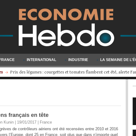
FRANCE
INTERNATIONAL
INDUSTRIE
LA SEMAINE DE L'
s
Volkswagen engage une restructuration d'ampleur : quatre usines d
ens français en tête
n Kunin | 19/01/2017
|
France
grèves de contrôleurs aériens ont été recensées entre 2010 et 2016
avers l’Europe, dont 25 en France, soit plus que dans n’importe quel