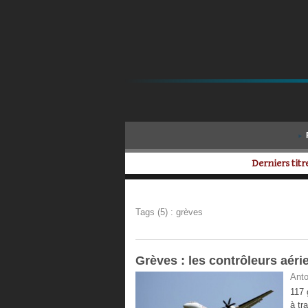
Derniers titre
Tags (5) : grèves
Grèves : les contrôleurs aéri
Anto
117 
à tr