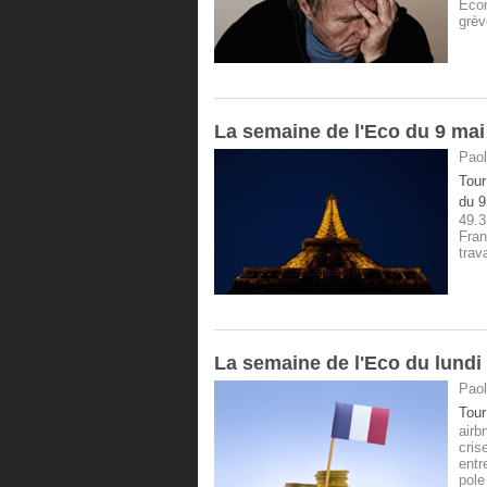
Eco
grèv
La semaine de l'Eco du 9 mai
Paol
Tour
du 9
49.3
Fra
trav
La semaine de l'Eco du lundi 
Paol
Tour
airb
cris
entr
pole