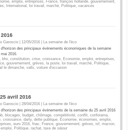
nomie
,
emploi
,
entreprises
,
France
,
françois hollande
,
gouvernement
,
es
,
International
,
loi travail
,
marché
,
Politique
,
vacances
 2016
o Garoscio | 12/05/2016
|
La semaine de l'éco
 d'horizon des principaux événements économiques de la semaine
 mai 2016.
,
bhv
,
constitution
,
crise
,
croissance
,
Economie
,
emploi
,
entreprises
,
nce
,
gouvernement
,
grèves
,
la poste
,
loi travail
,
marché
,
Politique
,
ail le dimanche
,
valls
,
voiture d'occasion
25 avril 2016
o Garoscio | 28/04/2016
|
La semaine de l'éco
 d'horizon des principaux événements de la semaine du 25 avril 2016
nb
,
blocages
,
budget
,
chômage
,
compétitivité
,
conflit
,
conforama
,
e
,
croissance
,
darty
,
dette publique
,
Economie
,
économies
,
emploi
,
eprises
,
euro 2016
,
fnac
,
France
,
gouvernement
,
grèves
,
isf
,
macron
,
 emploi
,
Politique
,
rachat
,
taxe de séjour