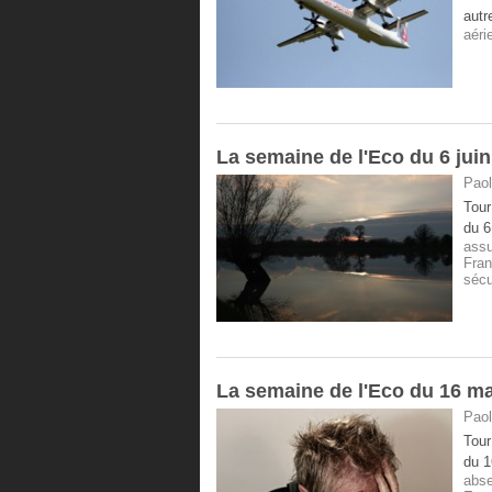
autr
aéri
La semaine de l'Eco du 6 jui
Paol
Tour
du 6
ass
Fra
sécu
La semaine de l'Eco du 16 ma
Paol
Tour
du 1
abs