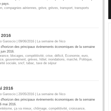
e pays.
en
,
compagnies aériennes
,
grève
,
grèves
,
transport
,
transports
n 2016
o Garoscio | 09/06/2016
|
La semaine de l'éco
 d'horizon des principaux événements économiques de la semaine
 juin 2016.
urance
,
blocages
,
compétitivité
,
crise
,
déficit
,
Economie
,
euro
,
nce
,
gouvernement
,
grèves
,
hôtel
,
inondations
,
marché
,
Politique
,
rité sociale
,
sncf
,
tabac
,
taxe de séjour
i 2016
o Garoscio | 20/05/2016
|
La semaine de l'éco
 d'horizon des principaux événements économiques de la semaine
6 mai 2016.
entéisme
,
ça va mieux
,
chômage
,
compétitivité
,
croissance
,