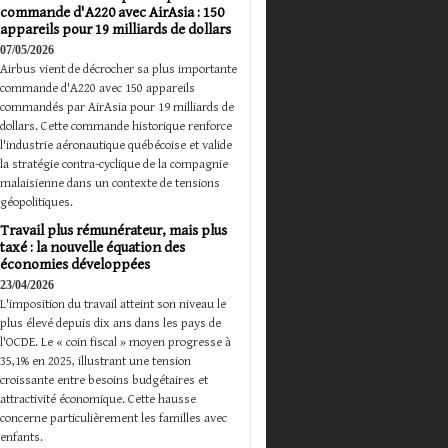
commande d'A220 avec AirAsia : 150
appareils pour 19 milliards de dollars
07/05/2026
Airbus vient de décrocher sa plus importante
commande d'A220 avec 150 appareils
commandés par AirAsia pour 19 milliards de
dollars. Cette commande historique renforce
l'industrie aéronautique québécoise et valide
la stratégie contra-cyclique de la compagnie
malaisienne dans un contexte de tensions
géopolitiques.
Travail plus rémunérateur, mais plus
taxé : la nouvelle équation des
économies développées
23/04/2026
L'imposition du travail atteint son niveau le
plus élevé depuis dix ans dans les pays de
l'OCDE. Le « coin fiscal » moyen progresse à
35,1% en 2025, illustrant une tension
croissante entre besoins budgétaires et
attractivité économique. Cette hausse
concerne particulièrement les familles avec
enfants.