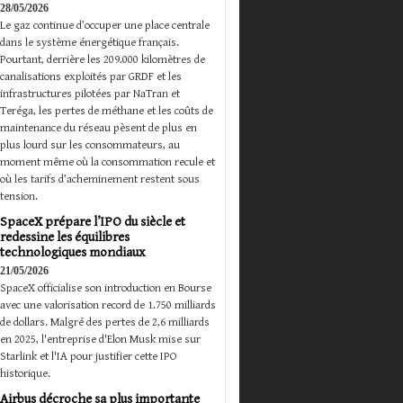
28/05/2026
Le gaz continue d’occuper une place centrale
dans le système énergétique français.
Pourtant, derrière les 209.000 kilomètres de
canalisations exploités par GRDF et les
infrastructures pilotées par NaTran et
Teréga, les pertes de méthane et les coûts de
maintenance du réseau pèsent de plus en
plus lourd sur les consommateurs, au
moment même où la consommation recule et
où les tarifs d’acheminement restent sous
tension.
SpaceX prépare l’IPO du siècle et
redessine les équilibres
technologiques mondiaux
21/05/2026
SpaceX officialise son introduction en Bourse
avec une valorisation record de 1.750 milliards
de dollars. Malgré des pertes de 2,6 milliards
en 2025, l'entreprise d'Elon Musk mise sur
Starlink et l'IA pour justifier cette IPO
historique.
Airbus décroche sa plus importante