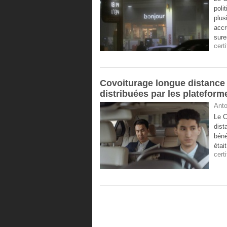
poli
plus
accr
sure
cert
Covoiturage longue distance :
distribuées par les plateform
Anto
Le C
dist
béné
étai
cert