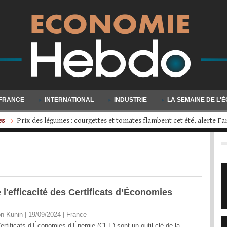
FRANCE
INTERNATIONAL
INDUSTRIE
LA SEMAINE DE L'
s
Volkswagen engage une restructuration d'ampleur : quatre usines d
l'efficacité des Certificats d’Économies
n Kunin | 19/09/2024
|
France
ertificats d’Économies d’Énergie (CEE) sont un outil clé de la