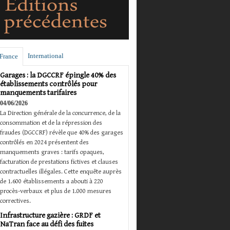
International
France
Garages : la DGCCRF épingle 40% des
établissements contrôlés pour
manquements tarifaires
04/06/2026
La Direction générale de la concurrence, de la
consommation et de la répression des
fraudes (DGCCRF) révèle que 40% des garages
contrôlés en 2024 présentent des
manquements graves : tarifs opaques,
facturation de prestations fictives et clauses
contractuelles illégales. Cette enquête auprès
de 1.600 établissements a abouti à 220
procès-verbaux et plus de 1.000 mesures
correctives.
Infrastructure gazière : GRDF et
NaTran face au défi des fuites