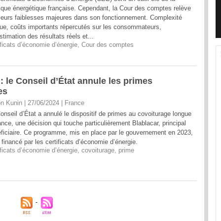
tique énergétique française. Cependant, la Cour des comptes relève
ieurs faiblesses majeures dans son fonctionnement. Complexité
ue, coûts importants répercutés sur les consommateurs,
stimation des résultats réels et...
ificats d’économie d’énergie
,
Cour des comptes
 le Conseil d’État annule les primes
es
n Kunin | 27/06/2024
|
France
onseil d’État a annulé le dispositif de primes au covoiturage longue
ance, une décision qui touche particulièrement Blablacar, principal
ficiaire. Ce programme, mis en place par le gouvernement en 2023,
t financé par les certificats d’économie d’énergie.
ificats d’économie d’énergie
,
covoiturage
,
prime