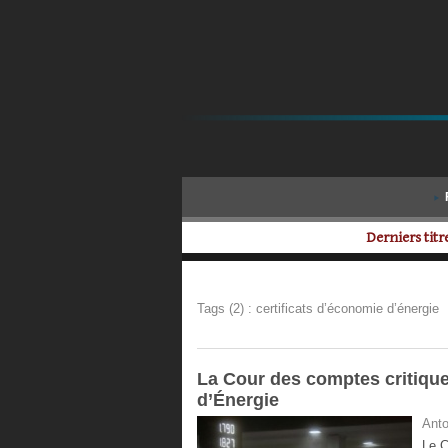
Derniers titre
Tags (2) : certificats d’économie d’énergie
La Cour des comptes critique 
d’Énergie
Anto
Le C