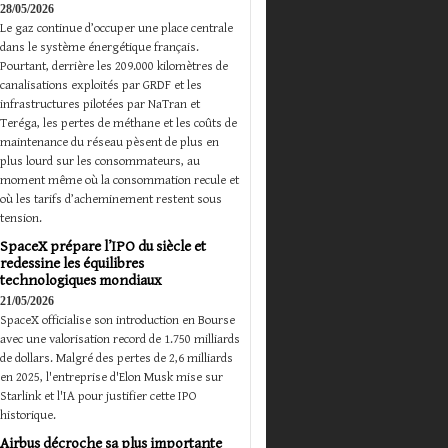
28/05/2026
Le gaz continue d’occuper une place centrale
dans le système énergétique français.
Pourtant, derrière les 209.000 kilomètres de
canalisations exploités par GRDF et les
infrastructures pilotées par NaTran et
Teréga, les pertes de méthane et les coûts de
maintenance du réseau pèsent de plus en
plus lourd sur les consommateurs, au
moment même où la consommation recule et
où les tarifs d’acheminement restent sous
tension.
SpaceX prépare l’IPO du siècle et
redessine les équilibres
technologiques mondiaux
21/05/2026
SpaceX officialise son introduction en Bourse
avec une valorisation record de 1.750 milliards
de dollars. Malgré des pertes de 2,6 milliards
en 2025, l'entreprise d'Elon Musk mise sur
Starlink et l'IA pour justifier cette IPO
historique.
Airbus décroche sa plus importante