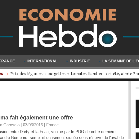
FRANCE
INTERNATIONAL
INDUSTRIE
LA SEMAINE DE L'
s
Volkswagen engage une restructuration d'ampleur : quatre usines d
ama fait également une offre
o Garoscio | 03/03/2016
|
France
usion entre Darty et la Fnac, voulue par le PDG de cette dernière
andre Bompard, semblait quasiment signée sous réserve de l'aval de