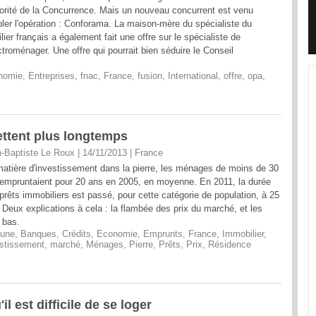
torité de la Concurrence. Mais un nouveau concurrent est venu
bler l'opération : Conforama. La maison-mère du spécialiste du
lier français a également fait une offre sur le spécialiste de
ectroménager. Une offre qui pourrait bien séduire le Conseil
nomie
,
Entreprises
,
fnac
,
France
,
fusion
,
International
,
offre
,
opa
,
ettent plus longtemps
-Baptiste Le Roux | 14/11/2013
|
France
atière d'investissement dans la pierre, les ménages de moins de 30
empruntaient pour 20 ans en 2005, en moyenne. En 2011, la durée
prêts immobiliers est passé, pour cette catégorie de population, à 25
 Deux explications à cela : la flambée des prix du marché, et les
 bas.
 une
,
Banques
,
Crédits
,
Economie
,
Emprunts
,
France
,
Immobilier
,
stissement
,
marché
,
Ménages
,
Pierre
,
Prêts
,
Prix
,
Résidence
l est difficile de se loger