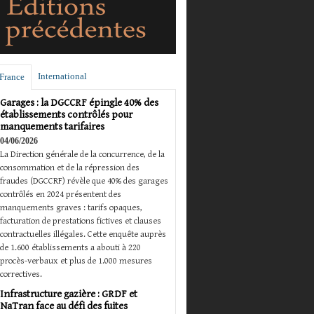
International
France
Garages : la DGCCRF épingle 40% des
établissements contrôlés pour
manquements tarifaires
04/06/2026
La Direction générale de la concurrence, de la
consommation et de la répression des
fraudes (DGCCRF) révèle que 40% des garages
contrôlés en 2024 présentent des
manquements graves : tarifs opaques,
facturation de prestations fictives et clauses
contractuelles illégales. Cette enquête auprès
de 1.600 établissements a abouti à 220
procès-verbaux et plus de 1.000 mesures
correctives.
Infrastructure gazière : GRDF et
NaTran face au défi des fuites