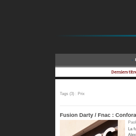
Derniers titre
Tags (3) : Prix
​Fusion Darty / Fnac : Confor
Paol
La f
Alex