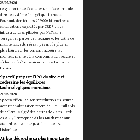
28/05/2026
Le gaz continue d’occuper une place centrale
dans le système énergétique français.
Pourtant, derrière les 209.000 kilomètres de
canalisations exploités par GRDF et les
infrastructures pilotées par NaTran et
Teréga, les pertes de méthane et les coûts de
maintenance du réseau pèsent de plus en
plus lourd sur les consommateurs, au
moment même où la consommation recule et
où les tarifs d’acheminement restent sous
tension.
SpaceX prépare l’IPO du siècle et
redessine les équilibres
technologiques mondiaux
21/05/2026
SpaceX officialise son introduction en Bourse
avec une valorisation record de 1.750 milliards
de dollars. Malgré des pertes de 2,6 milliards
en 2025, l'entreprise d'Elon Musk mise sur
Starlink et l'IA pour justifier cette IPO
historique.
Airbus décroche sa plus importante