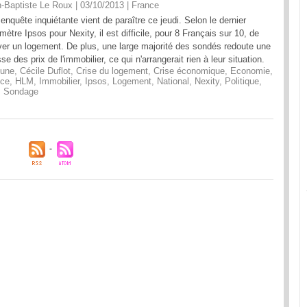
-Baptiste Le Roux | 03/10/2013
|
France
enquête inquiétante vient de paraître ce jeudi. Selon le dernier
mètre Ipsos pour Nexity, il est difficile, pour 8 Français sur 10, de
ver un logement. De plus, une large majorité des sondés redoute une
se des prix de l'immobilier, ce qui n'arrangerait rien à leur situation.
 une
,
Cécile Duflot
,
Crise du logement
,
Crise économique
,
Economie
,
nce
,
HLM
,
Immobilier
,
Ipsos
,
Logement
,
National
,
Nexity
,
Politique
,
,
Sondage