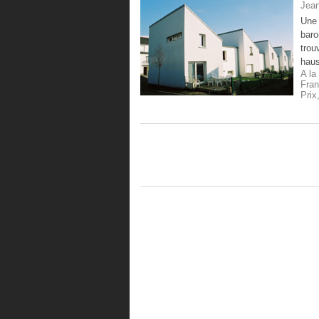
Jean
Une 
baro
trou
haus
A la
Fra
Prix