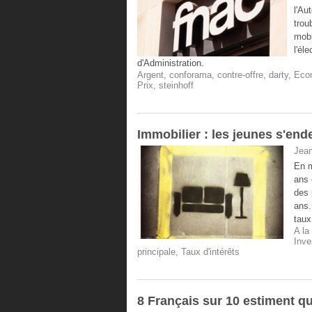
l'Au
trou
mobi
l'él
d'Administration.
Argent
,
conforama
,
contre-offre
,
darty
,
Eco
Prix
,
steinhoff
Immobilier : les jeunes s'end
Jean
En m
ans 
des 
ans.
taux
A la
Inve
principale
,
Taux d'intérêts
8 Français sur 10 estiment qu'i