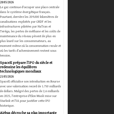
28/05/2026
Le gaz continue d’occuper une place centrale
dans le système énergétique français.
Pourtant, derrière les 209.000 kilomètres de
canalisations exploités par GRDF et les
infrastructures pilotées par NaTran et
Teréga, les pertes de méthane et les coûts de
maintenance du réseau pèsent de plus en
plus lourd sur les consommateurs, au
moment même où la consommation recule et
où les tarifs d’acheminement restent sous
tension.
SpaceX prépare l’IPO du siècle et
redessine les équilibres
technologiques mondiaux
21/05/2026
SpaceX officialise son introduction en Bourse
avec une valorisation record de 1.750 milliards
de dollars. Malgré des pertes de 2,6 milliards
en 2025, l'entreprise d'Elon Musk mise sur
Starlink et l'IA pour justifier cette IPO
historique.
Airbus décroche sa plus importante