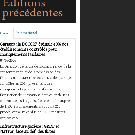
International
France
Garages : la DGCCRF épingle 40% des
établissements contrôlés pour
manquements tarifaires
04/06/2026
La Direction générale de la concurrence, de la
consommation et de la répression des
fraudes (DGCCRF) révèle que 40% des garages
contrôlés en 2024 présentent des
manquements graves : tarifs opaques,
facturation de prestations fictives et clauses
contractuelles illégales. Cette enquête auprès
de 1.600 établissements a abouti à 220
procès-verbaux et plus de 1.000 mesures
correctives.
Infrastructure gazière : GRDF et
NaTran face au défi des fuites