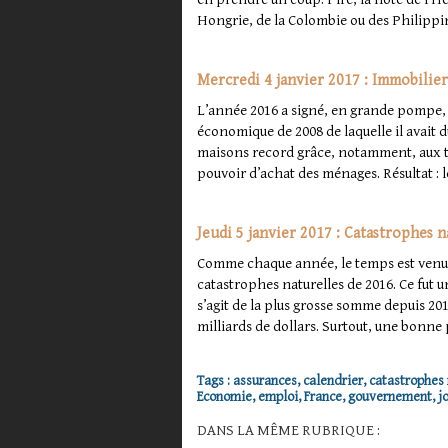
Hongrie, de la Colombie ou des Philippin
Mercredi 4 janvier 2017 : Immobilier 
L’année 2016 a signé, en grande pompe, 
économique de 2008 de laquelle il avait 
maisons record grâce, notamment, aux ta
pouvoir d’achat des ménages. Résultat : 
Jeudi 5 janvier 2017 : Catastrophes 
Comme chaque année, le temps est venu de
catastrophes naturelles de 2016. Ce fut
s’agit de la plus grosse somme depuis 20
milliards de dollars. Surtout, une bonne
Tags
:
assurances
,
calendrier
,
catastrophes 
Economie
,
emploi
,
France
,
gouvernement
,
j
DANS LA MÊME RUBRIQUE :