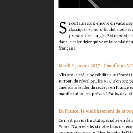
S
i certains sont encore en vacances 
classiques « métro-boulot-dodo », q
prendre des congés. Entre ponts et
dans le calendrier qui vont faire plaisi
française.
Mardi 3 janvier 2017 : Chauffeurs VT
S’ils ont laissé la possibilité aux fêtards
surtout, du réveillon, les VTC n’en ont p
américain leader du secteur en France e
manifestation est prévue à Paris, devant l
En France, le vieillissement de la 
Ce n’est pas un Institut spécialisé en d
Poors. D’après elle, si notre taux de féco
en prendre un coup. Pire, la note de l’H