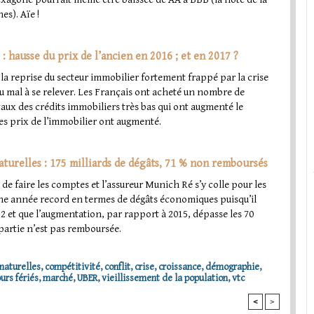
es). Aïe !
: hausse du prix de l’ancien en 2016 ; et en 2017 ?
la reprise du secteur immobilier fortement frappé par la crise
du mal à se relever. Les Français ont acheté un nombre de
ux des crédits immobiliers très bas qui ont augmenté le
les prix de l’immobilier ont augmenté.
naturelles : 175 milliards de dégâts, 71 % non remboursés
 faire les comptes et l’assureur Munich Ré s’y colle pour les
 une année record en termes de dégâts économiques puisqu’il
12 et que l’augmentation, par rapport à 2015, dépasse les 70
 partie n’est pas remboursée.
naturelles
,
compétitivité
,
conflit
,
crise
,
croissance
,
démographie
,
ours fériés
,
marché
,
UBER
,
vieillissement de la population
,
vtc
<
>