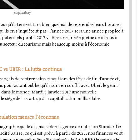
cc/pixabay
ou qu’ils tentent tant bien que mal de reprendre leurs horaires
u’ils en s’inquiètent pas : l’année 2017 sera une année propice à
 potentiels ponts, 2017 va être une année pleine de « trous »
r au secteur du tourisme mais beaucoup moins à l’économie
C vs UBER : La lutte continue
 français de rentrer sains et sauf lors des fêtes de fin d’année et,
as pour autant oublié qu’ils sont en conflit avec Uber, le géant
t dans le monde. Mardi 3 janvier 2017 une nouvelle
e siège de la start-up à la capitalisation milliardaire.
population menace l’économie
émographie qui le dit, mais bien l’agence de notation Standard &
ndité baisse, ce qui est prévu à partir de 2025, nos finances vont
exagone pourrait même être baissée de AA à BBB (la note de la