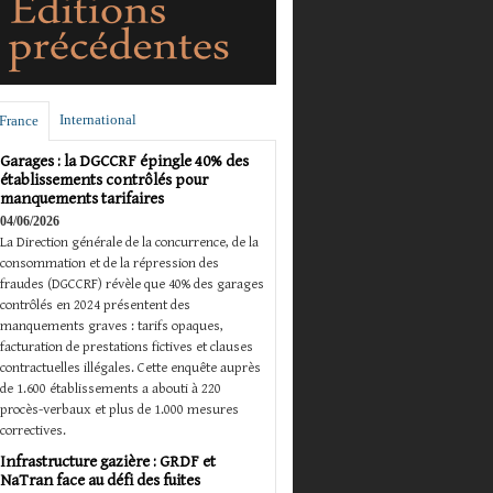
International
France
Garages : la DGCCRF épingle 40% des
établissements contrôlés pour
manquements tarifaires
04/06/2026
La Direction générale de la concurrence, de la
consommation et de la répression des
fraudes (DGCCRF) révèle que 40% des garages
contrôlés en 2024 présentent des
manquements graves : tarifs opaques,
facturation de prestations fictives et clauses
contractuelles illégales. Cette enquête auprès
de 1.600 établissements a abouti à 220
procès-verbaux et plus de 1.000 mesures
correctives.
Infrastructure gazière : GRDF et
NaTran face au défi des fuites