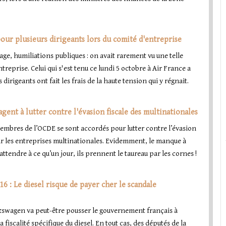
pour plusieurs dirigeants lors du comité d'entreprise
e, humiliations publiques : on avait rarement vu une telle
eprise. Celui qui s'est tenu ce lundi 5 octobre à Air France a
dirigeants ont fait les frais de la haute tension qui y régnait.
gent à lutter contre l'évasion fiscale des multinationales
embres de l’OCDE se sont accordés pour lutter contre l’évasion
ar les entreprises multinationales. Evidemment, le manque à
 s’attendre à ce qu’un jour, ils prennent le taureau par les cornes !
6 : Le diesel risque de payer cher le scandale
kswagen va peut-être pousser le gouvernement français à
 fiscalité spécifique du diesel. En tout cas, des députés de la