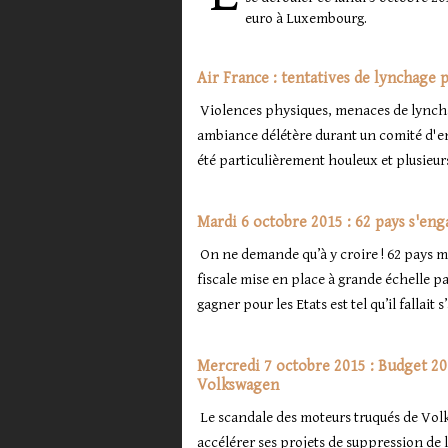
euro à Luxembourg.
Air France : tentatives de lynchage 
Violences physiques, menaces de lynchag
ambiance délétère durant un comité d'entr
été particulièrement houleux et plusieurs 
Mardi 6 octobre 2015 : 62 pays s'enga
On ne demande qu’à y croire ! 62 pays m
fiscale mise en place à grande échelle p
gagner pour les Etats est tel qu’il fallait
Mercredi 7 octobre 2015 : Budget 201
Volkswagen
Le scandale des moteurs truqués de Vol
accélérer ses projets de suppression de la