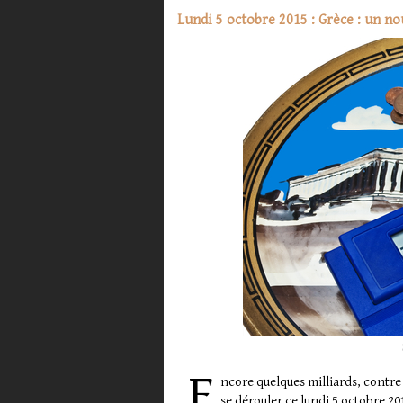
Lundi 5 octobre 2015 : Grèce : un n
E
ncore quelques milliards, contre 
se dérouler ce lundi 5 octobre 20