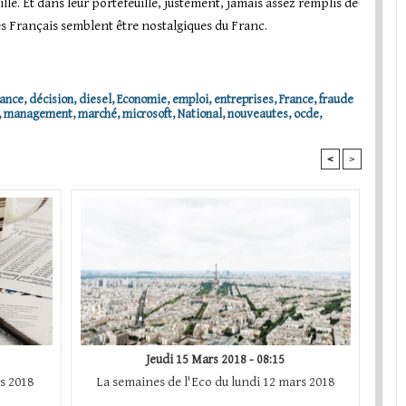
le. Et dans leur portefeuille, justement, jamais assez remplis de
es Français semblent être nostalgiques du Franc.
sance
,
décision
,
diesel
,
Economie
,
emploi
,
entreprises
,
France
,
fraude
,
management
,
marché
,
microsoft
,
National
,
nouveautes
,
ocde
,
<
>
Jeudi 15 Mars 2018 - 08:15
s 2018
La semaines de l'Eco du lundi 12 mars 2018