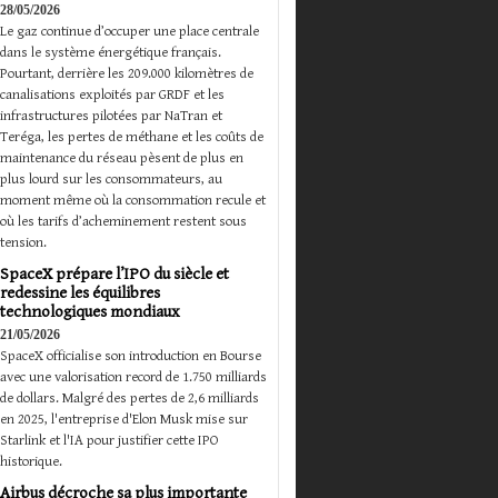
28/05/2026
Le gaz continue d’occuper une place centrale
dans le système énergétique français.
Pourtant, derrière les 209.000 kilomètres de
canalisations exploités par GRDF et les
infrastructures pilotées par NaTran et
Teréga, les pertes de méthane et les coûts de
maintenance du réseau pèsent de plus en
plus lourd sur les consommateurs, au
moment même où la consommation recule et
où les tarifs d’acheminement restent sous
tension.
SpaceX prépare l’IPO du siècle et
redessine les équilibres
technologiques mondiaux
21/05/2026
SpaceX officialise son introduction en Bourse
avec une valorisation record de 1.750 milliards
de dollars. Malgré des pertes de 2,6 milliards
en 2025, l'entreprise d'Elon Musk mise sur
Starlink et l'IA pour justifier cette IPO
historique.
Airbus décroche sa plus importante