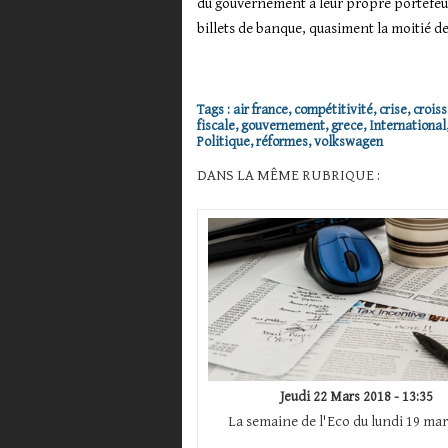
du gouvernement à leur propre portefeuil
billets de banque, quasiment la moitié d
Tags
:
air france
,
compétitivité
,
crise
,
crois
fiscale
,
gouvernement
,
grece
,
International
Politique
,
réformes
,
volkswagen
DANS LA MÊME RUBRIQUE :
Jeudi 22 Mars 2018 - 13:35
La semaine de l'Eco du lundi 19 mar