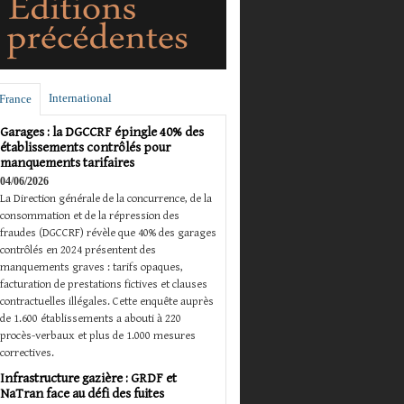
International
France
Garages : la DGCCRF épingle 40% des
établissements contrôlés pour
manquements tarifaires
04/06/2026
La Direction générale de la concurrence, de la
consommation et de la répression des
fraudes (DGCCRF) révèle que 40% des garages
contrôlés en 2024 présentent des
manquements graves : tarifs opaques,
facturation de prestations fictives et clauses
contractuelles illégales. Cette enquête auprès
de 1.600 établissements a abouti à 220
procès-verbaux et plus de 1.000 mesures
correctives.
Infrastructure gazière : GRDF et
NaTran face au défi des fuites