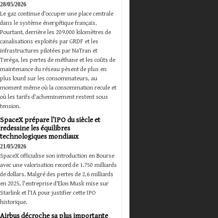
28/05/2026
Le gaz continue d’occuper une place centrale
dans le système énergétique français.
Pourtant, derrière les 209.000 kilomètres de
canalisations exploités par GRDF et les
infrastructures pilotées par NaTran et
Teréga, les pertes de méthane et les coûts de
maintenance du réseau pèsent de plus en
plus lourd sur les consommateurs, au
moment même où la consommation recule et
où les tarifs d’acheminement restent sous
tension.
SpaceX prépare l’IPO du siècle et
redessine les équilibres
technologiques mondiaux
21/05/2026
SpaceX officialise son introduction en Bourse
avec une valorisation record de 1.750 milliards
de dollars. Malgré des pertes de 2,6 milliards
en 2025, l'entreprise d'Elon Musk mise sur
Starlink et l'IA pour justifier cette IPO
historique.
Airbus décroche sa plus importante