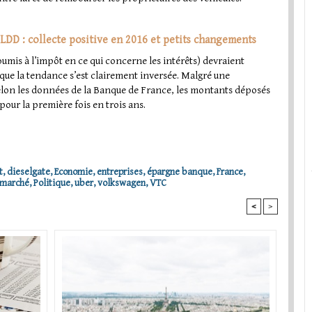
 LDD : collecte positive en 2016 et petits changements
soumis à l’impôt en ce qui concerne les intérêts) devraient
ue la tendance s’est clairement inversée. Malgré une
lon les données de la Banque de France, les montants déposés
pour la première fois en trois ans.
t
,
dieselgate
,
Economie
,
entreprises
,
épargne banque
,
France
,
marché
,
Politique
,
uber
,
volkswagen
,
VTC
<
>