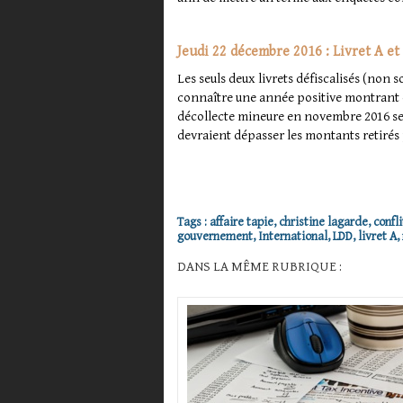
Jeudi 22 décembre 2016 : Livret A et
Les seuls deux livrets défiscalisés (non 
connaître une année positive montrant q
décollecte mineure en novembre 2016 se
devraient dépasser les montants retirés 
Tags
:
affaire tapie
,
christine lagarde
,
confli
gouvernement
,
International
,
LDD
,
livret A
,
DANS LA MÊME RUBRIQUE :