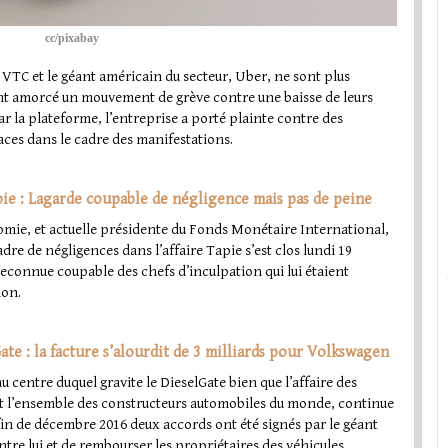
cc/pixabay
e VTC et le géant américain du secteur, Uber, ne sont plus
ont amorcé un mouvement de grève contre une baisse de leurs
r la plateforme, l’entreprise a porté plainte contre des
aces dans le cadre des manifestations.
pie : Lagarde coupable de négligence mais pas de peine
omie, et actuelle présidente du Fonds Monétaire International,
dre de négligences dans l’affaire Tapie s’est clos lundi 19
econnue coupable des chefs d’inculpation qui lui étaient
ion.
te : la facture s’alourdit de 3 milliards pour Volkswagen
centre duquel gravite le DieselGate bien que l’affaire des
nt l’ensemble des constructeurs automobiles du monde, continue
te fin de décembre 2016 deux accords ont été signés par le géant
tre lui et de rembourser les propriétaires des véhicules.