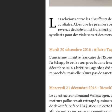
L
es relations entre les chauffeurs d
cordiales. Alors que les premiers 
revenus décidée unilatéralement pa
syndicats pour des violences et des men
Mardi 20 décembre 2016 : Affaire Ta
L’ancienne ministre française de l’Econ
l’a échappée belle : son procès dans le ca
décembre 2016. Christine Lagarde a été r
reprochés, mais elle n’aura pas de sanct
Mercredi 21 décembre 2016 : DieselGa
Le constructeur allemand Volkswagen, au 
moteurs polluants ait rattrapé quasime
de devoir faire face à la justice. En cet
afin de mettre un terme aux enquêtes con